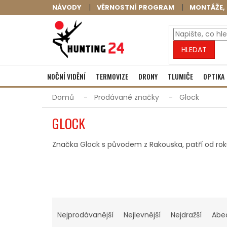
Přejít
NÁVODY
VĚRNOSTNÍ PROGRAM
MONTÁŽE, 
na
obsah
HLEDAT
NOČNÍ VIDĚNÍ
TERMOVIZE
DRONY
TLUMIČE
OPTIKA
Domů
Prodávané značky
Glock
GLOCK
Značka Glock s původem z Rakouska, patří od ro
Ř
A
Nejprodávanější
Nejlevnější
Nejdražší
Abe
Z