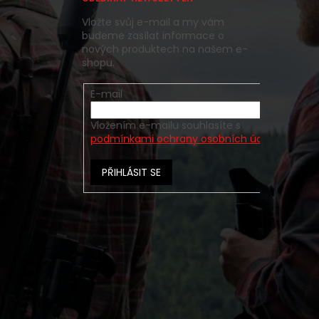
y
Vložte svůj e-mail a my vám
budeme zasílat informace o
nových produktech na našem e-
shopu.
E-mail
Vložením e-mailu souhlasíte s
podmínkami ochrany osobních údajů
PŘIHLÁSIT SE