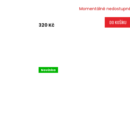
Momentálně nedostupn
DO KOŠÍKU
320 Kč
Novinka