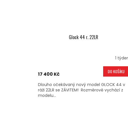
Glock 44 r. 22LR
1 týde
DO KOŠÍKU
17 400 Kč
Dlouho očekávaný nový model GLOCK 44 v
ráži 22LR se ZÁVITEM! Rozměrově vychází z
modelu...