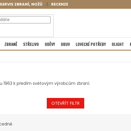
SERVIS ZBRANÍ, NOŽŮ
RECENZE
NÁKUPNÍ
Prázdný košík
ZBRANĚ
STŘELIVO
ODĚVY
OBUV
LOVECKÉ POTŘEBY
OLIGHT
KOŠÍK
ku 1963 k předím světovým výrobcům zbraní.
OTEVŘÍT FILTR
cedně