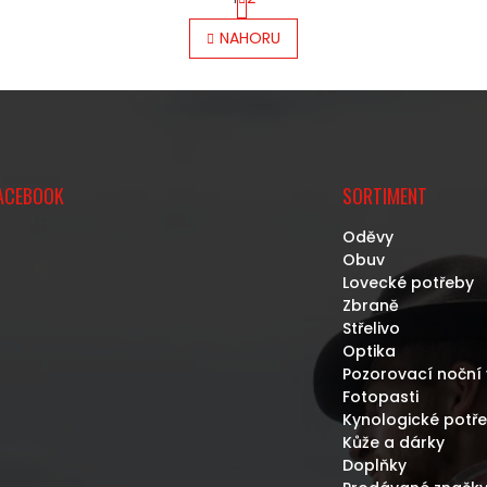
T
O
R
V
NAHORU
Á
L
N
Á
K
D
O
A
V
C
Á
Í
N
P
Í
R
ACEBOOK
SORTIMENT
V
K
Oděvy
Y
Obuv
V
Lovecké potřeby
Ý
Zbraně
P
Střelivo
I
Optika
S
Pozorovací noční 
U
Fotopasti
Kynologické potř
Kůže a dárky
Doplňky