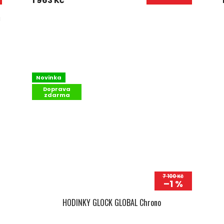
1 963 Kč
i
Novinka
Doprava
zdarma
7 100 Kč
–1 %
HODINKY GLOCK GLOBAL Chrono