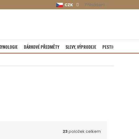
CZK
Přihlášení
KYNOLOGIE
DÁRKOVÉ PŘEDMĚTY
SLEVY, VÝPRODEJE
PESTICIDY
ROZBA
23
položek celkem