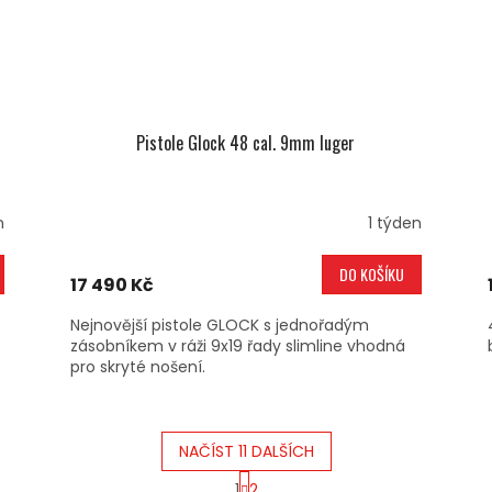
Pistole Glock 48 cal. 9mm luger
n
1 týden
DO KOŠÍKU
17 490 Kč
Nejnovější pistole GLOCK s jednořadým
zásobníkem v ráži 9x19 řady slimline vhodná
pro skryté nošení.
NAČÍST 11 DALŠÍCH
S
1
2