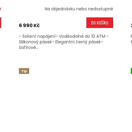
é
Na objednávku nebo nedostupné
DO KOŠÍKU
6 990 Kč
- Solarní napájení- Voděodolné do 10 ATM -
Silikonový pásek- Elegantní černý pásek-
Safírové...
Tip