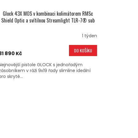
Glock 43X MOS v kombinaci kolimátorem RMSc
Shield Optic a svítilnou Streamlight TLR-7® sub
1 týden
DO KOŠÍKU
31 890 Kč
Nejnovější pistole GLOCK s jednořadým
zásobníkem v ráži 9x19 řady slimline ideální
pro skryté...