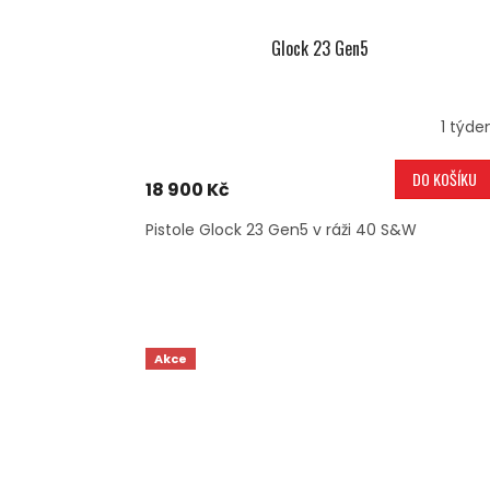
Glock 23 Gen5
1 týde
DO KOŠÍKU
18 900 Kč
Pistole Glock 23 Gen5 v ráži 40 S&W
Akce