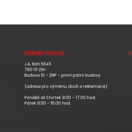
Z
Á
KAMENNÁ PRODEJNA
F
P
A
J.A. Bati 5645
T
760 01 Zlín
Budova 51 - 2NP - první patro budovy
Í
(adresa pro výměnu zboží a reklamace)
Pondělí až čtvrtek 9:00 - 17:00 hod.
Pátek 9:00 - 16:00 hod.