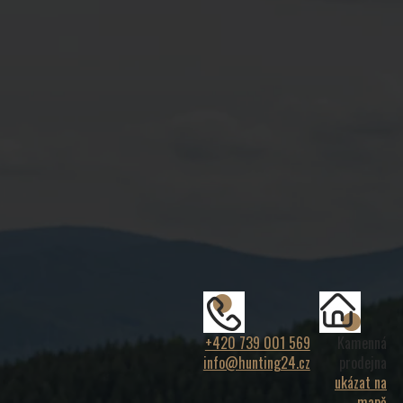
+420 739 001 569
Kamenná
info@hunting24.cz
prodejna
ukázat na
mapě