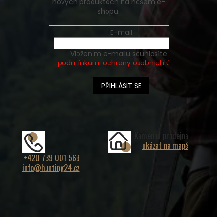
nových produktech na našem e-
shopu.
E-mail
Vložením e-mailu souhlasíte s
podmínkami ochrany osobních údajů
PŘIHLÁSIT SE
Kamenná prodejna
ukázat na mapě
+420 739 001 569
info@hunting24.cz