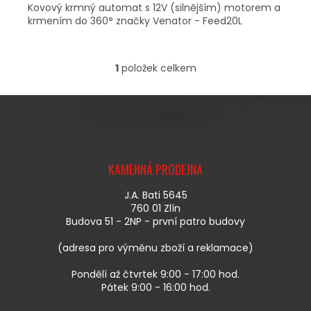
Kovový krmný automat s 12V (silnějším) motorem a
krmením do 360° značky Venator - Feed20L
1
položek celkem
O
V
L
Á
D
A
Z
C
Á
Í
KAMENNÁ PRODEJNA
P
P
A
R
J.A. Bati 5645
T
V
760 01 Zlín
Í
K
Budova 51 - 2NP - první patro budovy
Y
V
(adresa pro výměnu zboží a reklamace)
Ý
P
Pondělí až čtvrtek 9:00 - 17:00 hod.
I
Pátek 9:00 - 16:00 hod.
S