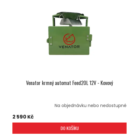
I
R
S
O
P
D
R
U
O
K
D
T
U
Ů
K
T
Ů
Venator krmný automat Feed20L 12V - Kovový
Na objednávku nebo nedostupné
2 590 Kč
DO KOŠÍKU