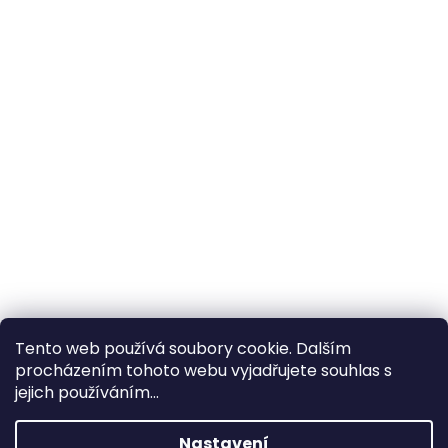
Tento web používá soubory cookie. Dalším
procházením tohoto webu vyjadřujete souhlas s
×
Hledáte nejvýhodnější cenu? Získáte jí
jejich používáním...
pomocí
registrace
.
Nastavení