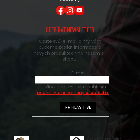
ODEBÍRAT NEWSLETTER
Vložte svůj e-mail a my vám
budeme zasílat informace o
nových produktech na našem e-
shopu.
E-mail
Vložením e-mailu souhlasíte s
podmínkami ochrany osobních údajů
PŘIHLÁSIT SE
Kamenná prodejna