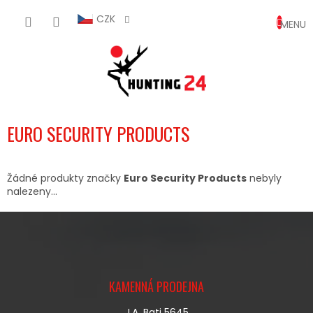
Přejít
NÁKUP
na
CZK
obsah
KOŠÍK
EURO SECURITY PRODUCTS
Žádné produkty značky
Euro Security Products
nebyly
nalezeny...
Z
Á
KAMENNÁ PRODEJNA
P
A
J.A. Bati 5645