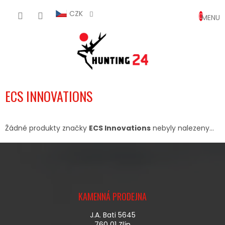
Přejít
NÁKUP
na
CZK
obsah
KOŠÍK
ECS INNOVATIONS
Žádné produkty značky
ECS Innovations
nebyly nalezeny...
Z
Á
KAMENNÁ PRODEJNA
P
A
J.A. Bati 5645
T
760 01 Zlín