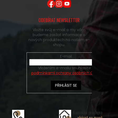
ODEBÍRAT NEWSLETTER
Vložte svůj e-mail a my vám
budeme zasílat informace o
nových produktech na našem e-
shopu.
E-mail
Vložením e-mailu souhlasíte s
podmínkami ochrany osobních údajů
PŘIHLÁSIT SE
Kamenná prodejna
ukázat na mapě