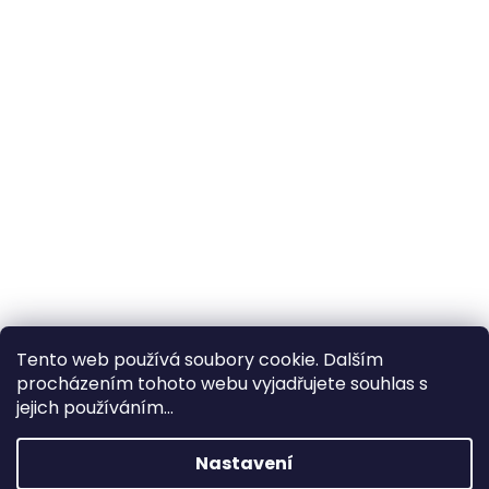
Tento web používá soubory cookie. Dalším
procházením tohoto webu vyjadřujete souhlas s
×
Hledáte nejvýhodnější cenu? Získáte jí
jejich používáním...
pomocí
registrace
.
Nastavení
×
Kromě věrnostních slev získáte také