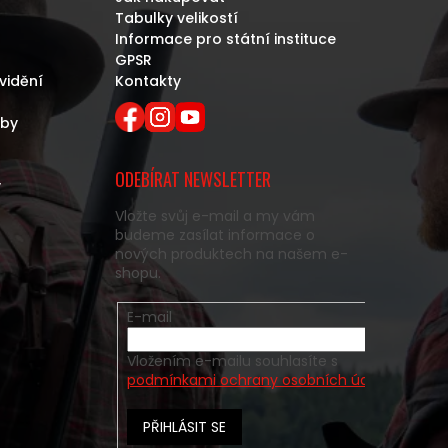
Tabulky velikostí
Informace pro státní instituce
GPSR
vidění
Kontakty
eby
ODEBÍRAT NEWSLETTER
y
Vložte svůj e-mail a my vám
budeme zasílat informace o
nových produktech na našem e-
shopu.
E-mail
Vložením e-mailu souhlasíte s
podmínkami ochrany osobních údajů
PŘIHLÁSIT SE