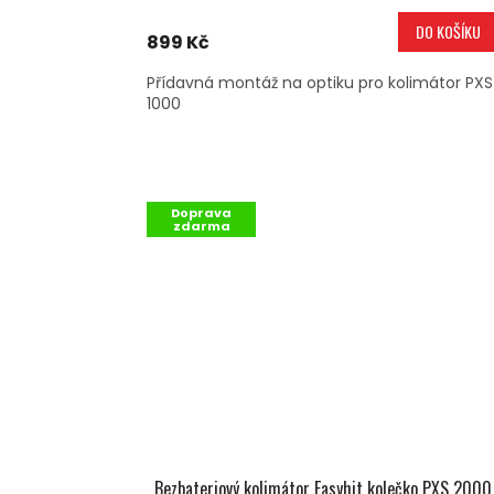
DO KOŠÍKU
899 Kč
Přídavná montáž na optiku pro kolimátor PXS
1000
Doprava
zdarma
Bezbateriový kolimátor Easyhit kolečko PXS 2000