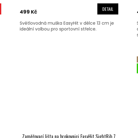
DETAIL
499 Kč
Světlovodná muška EasyHit v délce 13 cm je
ideální volbou pro sportovní střelce.
Zaměřovací lišta na brokovnici EasyHit SightRib 7