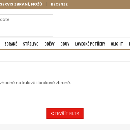
SERVIS ZBRANÍ, NOŽŮ
RECENZE
NÁKUPNÍ
Prázdný košík
ZBRANĚ
STŘELIVO
ODĚVY
OBUV
LOVECKÉ POTŘEBY
OLIGHT
KOŠÍK
vhodné na kulové i brokové zbraně.
OTEVŘÍT FILTR