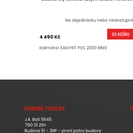
Na objednávku nebo nedostupn
DO KOŠÍKU
4 490 Kč
Kolimátor EASYHIT PXS 2000 RING
Z
Á
KAMENNÁ PRODEJNA
F
P
A
J.A. Bati 5645
T
760 01 Zlín
Budova 51 - 2NP - první patro budovy