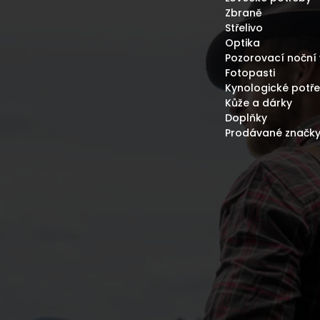
K
Zbraně
Y
Střelivo
V
Optika
Ý
P
Pozorovací noční 
I
Fotopasti
S
Kynologické potř
U
Kůže a dárky
Doplňky
Prodávané značk