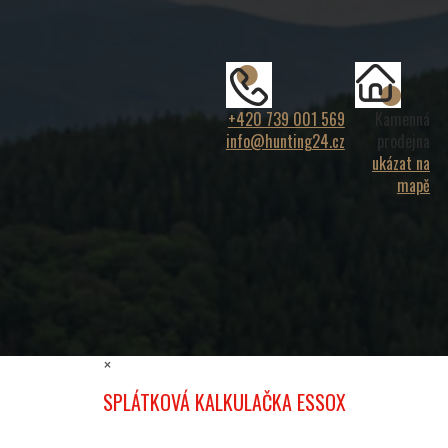
+420 739 001 569
Kamenná
info@hunting24.cz
prodejna
ukázat na
mapě
×
SPLÁTKOVÁ KALKULAČKA ESSOX