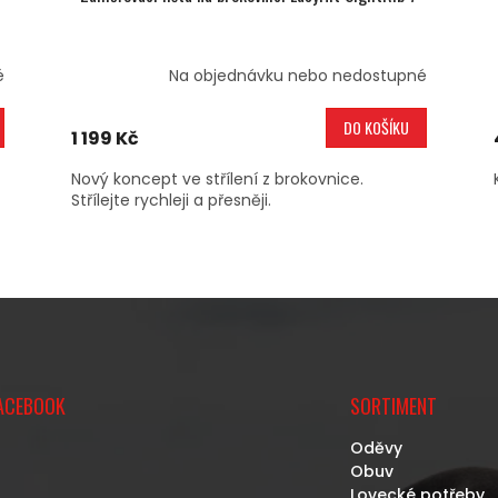
é
Na objednávku nebo nedostupné
DO KOŠÍKU
1 199 Kč
Nový koncept ve střílení z brokovnice.
Střílejte rychleji a přesněji.
O
V
L
Á
D
A
C
ACEBOOK
SORTIMENT
Í
P
Oděvy
R
Obuv
V
Lovecké potřeby