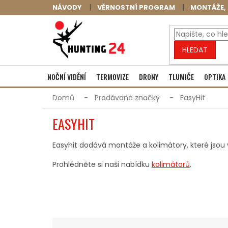
Přejít
NÁVODY
VĚRNOSTNÍ PROGRAM
MONTÁŽE, 
na
obsah
HLEDAT
NOČNÍ VIDĚNÍ
TERMOVIZE
DRONY
TLUMIČE
OPTIKA
Domů
Prodávané značky
EasyHit
EASYHIT
Easyhit dodává montáže a kolimátory, které jsou 
Prohlédněte si naši nabídku
kolimátorů
.
Ř