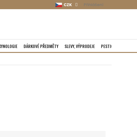
CZK
Přihlášení
KYNOLOGIE
DÁRKOVÉ PŘEDMĚTY
SLEVY, VÝPRODEJE
PESTICIDY
ROZBA