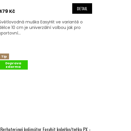
DETAIL
479 Kč
Světlovodná muška EasyHit ve variantě o
délce 10 cm je univerzální volbou jak pro
sportovní...
Tip
Doprava
zdarma
Bezbateriový kolimátor Easyhit kolečko/tečka PX -