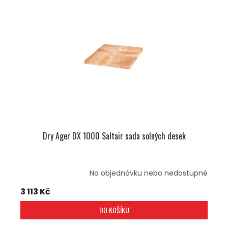
I
R
S
O
P
D
R
U
O
K
D
T
U
Ů
K
T
Ů
Dry Ager DX 1000 Saltair sada solných desek
Na objednávku nebo nedostupné
3 113 Kč
DO KOŠÍKU