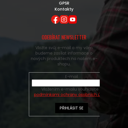
GPSR
Kontakty
ODEBÍRAT NEWSLETTER
Vložte svůj e-mail a my vám
budeme zasílat informace o
nových produktech na našem e-
shopu.
E-mail
Vložením e-mailu souhlasíte s
podmínkami ochrany osobních údajů
PŘIHLÁSIT SE