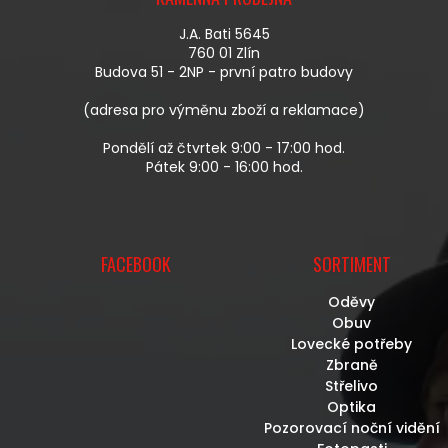
P
P
A
R
J.A. Bati 5645
T
V
760 01 Zlín
Í
K
Budova 51 - 2NP - první patro budovy
Y
V
(adresa pro výměnu zboží a reklamace)
Ý
P
Pondělí až čtvrtek 9:00 - 17:00 hod.
I
Pátek 9:00 - 16:00 hod.
S
U
FACEBOOK
SORTIMENT
Oděvy
Obuv
Lovecké potřeby
Zbraně
Střelivo
Optika
Pozorovací noční vidění