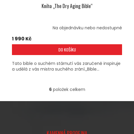
Kniha „The Dry Aging Bible“
Na objednávku nebo nedostupné
1 990 Kč
DO KOŠÍKU
Tato bible o suchém stárnutí vás zaručeně inspiruje
a udělá z vás mistra suchého zrání.„Bible...
6
položek celkem
O
V
L
Á
D
A
Z
C
Á
Í
KAMENNÁ PRODEJNA