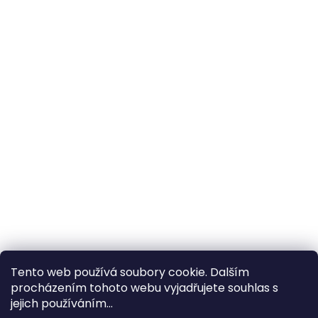
Tento web používá soubory cookie. Dalším
procházením tohoto webu vyjadřujete souhlas s
×
Hledáte nejvýhodnější cenu? Získáte jí
jejich používáním...
pomocí
registrace
.