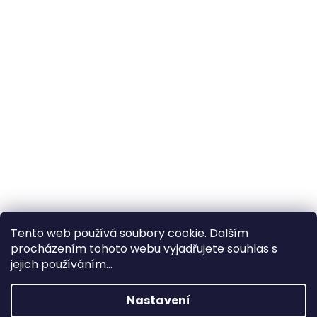
Tento web používá soubory cookie. Dalším
procházením tohoto webu vyjadřujete souhlas s
×
Hledáte nejvýhodnější cenu? Získáte jí
jejich používáním...
pomocí
registrace
.
Nastavení
×
Kromě věrnostních slev získáte také