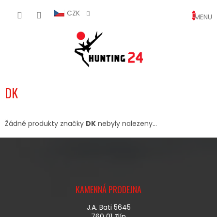
Přejít
NÁKUP
na
CZK
obsah
KOŠÍK
DK
Žádné produkty značky
DK
nebyly nalezeny...
Z
Á
KAMENNÁ PRODEJNA
P
A
J.A. Bati 5645
T
760 01 Zlín