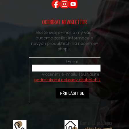
ODEBÍRAT NEWSLETTER
Vložte svůj e-mail a my vám
budeme zasílat informace o
nových produktech na našem e-
shopu.
E-mail
Vložením e-mailu souhlasíte s
podmínkami ochrany osobních údajů
PŘIHLÁSIT SE
Kamenná prodejna
ukázat na mapě