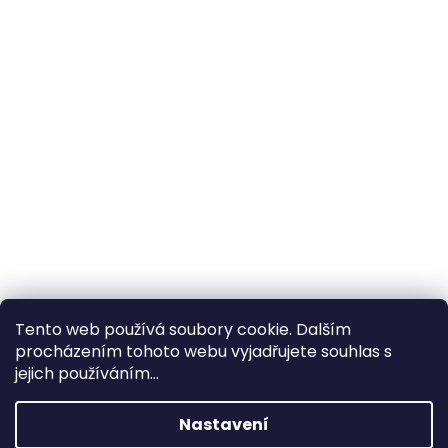
Tento web používá soubory cookie. Dalším
procházením tohoto webu vyjadřujete souhlas s
×
Hledáte nejvýhodnější cenu? Získáte jí
jejich používáním...
pomocí
registrace
.
Nastavení
×
Kromě věrnostních slev získáte také