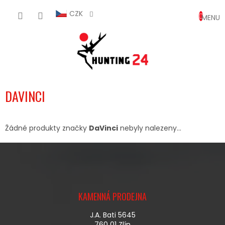
Přejít
NÁKUP
na
CZK
obsah
KOŠÍK
DAVINCI
Žádné produkty značky
DaVinci
nebyly nalezeny...
Z
Á
KAMENNÁ PRODEJNA
P
A
J.A. Bati 5645
T
760 01 Zlín