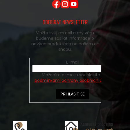
ODEBÍRAT NEWSLETTER
Vložte svůj e-mail a my vám
budeme zasílat informace o
nových produktech na našem e-
shopu.
E-mail
Vložením e-mailu souhlasíte s
podmínkami ochrany osobních údajů
PŘIHLÁSIT SE
Kamenná prodejna
ukázat na mapě