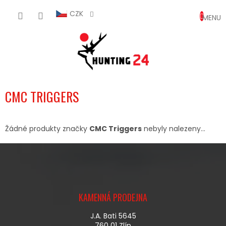
Přejít
NÁKUP
na
CZK
obsah
KOŠÍK
CMC TRIGGERS
Žádné produkty značky
CMC Triggers
nebyly nalezeny...
Z
Á
KAMENNÁ PRODEJNA
P
A
J.A. Bati 5645
T
760 01 Zlín