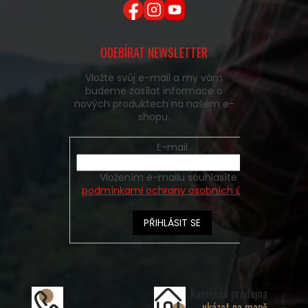
ODEBÍRAT NEWSLETTER
Vložte svůj e-mail a my vám
budeme zasílat informace o
nových produktech na našem e-
shopu.
E-mail
Vložením e-mailu souhlasíte s
podmínkami ochrany osobních údajů
PŘIHLÁSIT SE
Kamenná prodejna
ukázat na mapě