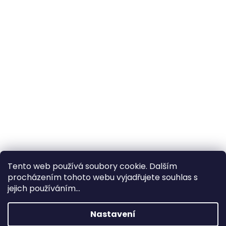
Tento web používá soubory cookie. Dalším
procházením tohoto webu vyjadřujete souhlas s
×
Hledáte nejvýhodnější cenu? Získáte jí
jejich používáním...
pomocí
registrace
.
Nastavení
×
Kromě věrnostních slev získáte také