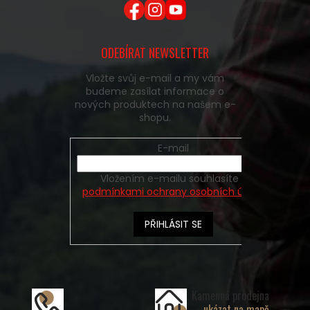
ODEBÍRAT NEWSLETTER
Vložte svůj e-mail a my vám
budeme zasílat informace o
nových produktech na našem e-
shopu.
E-mail
Vložením e-mailu souhlasíte s
podmínkami ochrany osobních údajů
PŘIHLÁSIT SE
Kamenná prodejna
ukázat na mapě