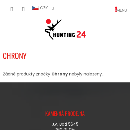
Přejít
NÁKUP
na
CZK
obsah
KOŠÍK
CHRONY
Žádné produkty značky
Chrony
nebyly nalezeny...
Z
Á
KAMENNÁ PRODEJNA
P
A
J.A. Bati 5645
T
760 01 Zlín