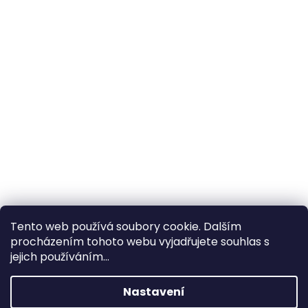
Tento web používá soubory cookie. Dalším
procházením tohoto webu vyjadřujete souhlas s
×
Hledáte nejvýhodnější cenu? Získáte jí
jejich používáním...
pomocí
registrace
.
Nastavení
×
Kromě věrnostních slev získáte také