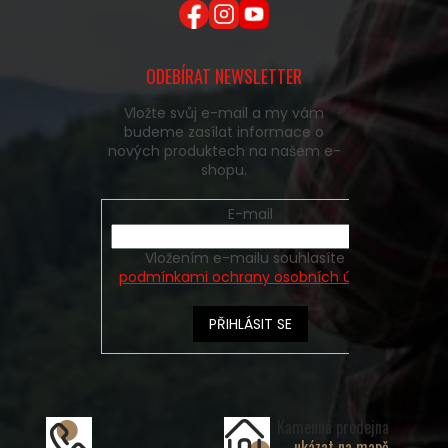
ODEBÍRAT NEWSLETTER
Vložte svůj e-mail a my vám
budeme zasílat informace o
nových produktech na našem e-
shopu.
E-mail
Vložením e-mailu souhlasíte s
podmínkami ochrany osobních údajů
PŘIHLÁSIT SE
Kamenná prodejna
ukázat na mapě