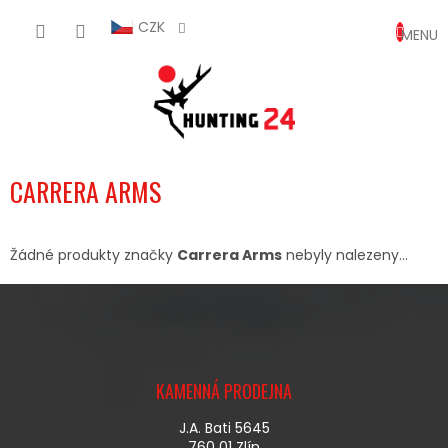
Přejít
NÁKUP
na
CZK
obsah
KOŠÍK
CARRERA ARMS
Žádné produkty značky
Carrera Arms
nebyly nalezeny...
Z
Á
KAMENNÁ PRODEJNA
P
A
J.A. Bati 5645
T
760 01 Zlín