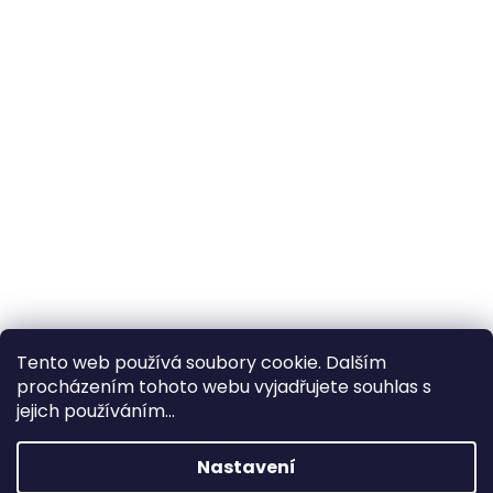
Tento web používá soubory cookie. Dalším
procházením tohoto webu vyjadřujete souhlas s
×
Hledáte nejvýhodnější cenu? Získáte jí
jejich používáním...
pomocí
registrace
.
Nastavení
×
Kromě věrnostních slev získáte také