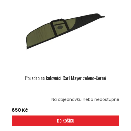
I
R
S
O
P
D
R
U
O
K
D
T
U
Ů
K
T
Ů
Pouzdro na kulovnici Carl Mayer zeleno-černé
Na objednávku nebo nedostupné
650 Kč
DO KOŠÍKU