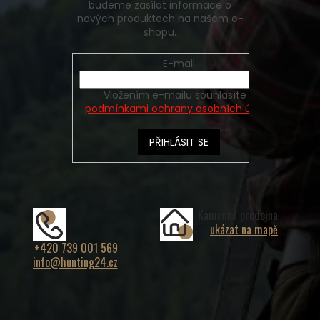
budeme zasílat informace o
nových produktech na našem e-
shopu.
E-mail
Vložením e-mailu souhlasíte s
podmínkami ochrany osobních údajů
PŘIHLÁSIT SE
Kamenná prodejna
ukázat na mapě
+420 739 001 569
info@hunting24.cz