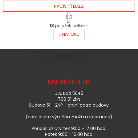
NAČÍST 1 DALŠÍ
S
1
2
T
O
R
13
položek celkem
V
Á
L
NAHORU
N
Á
K
O
D
V
A
Á
C
N
Í
Í
P
Z
R
Á
V
KAMENNÁ PRODEJNA
P
K
A
Y
J.A. Bati 5645
T
V
760 01 Zlín
Í
Ý
Budova 51 - 2NP - první patro budovy
P
I
(adresa pro výměnu zboží a reklamace)
S
U
Pondělí až čtvrtek 9:00 - 17:00 hod.
Pátek 9:00 - 16:00 hod.