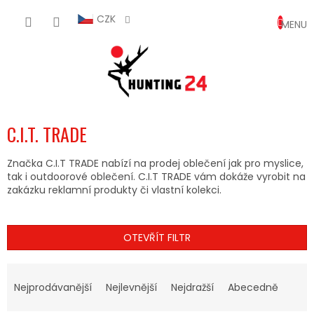
Přejít
NÁKUP
na
CZK
obsah
KOŠÍK
C.I.T. TRADE
Značka C.I.T TRADE nabízí na prodej oblečení jak pro myslice,
tak i outdoorové oblečení. C.I.T TRADE vám dokáže vyrobit na
zakázku reklamní produkty či vlastní kolekci.
OTEVŘÍT FILTR
Ř
A
Nejprodávanější
Nejlevnější
Nejdražší
Abecedně
Z