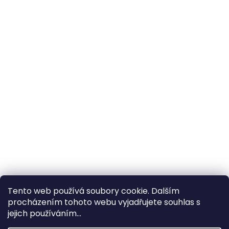
Tento web používá soubory cookie. Dalším
procházením tohoto webu vyjadřujete souhlas s
×
Hledáte nejvýhodnější cenu? Získáte jí
jejich používáním...
pomocí
registrace
.