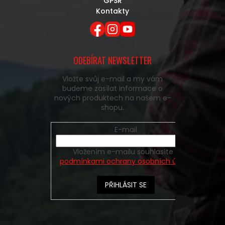
GPSR
Kontakty
ODEBÍRAT NEWSLETTER
Vložte svůj e-mail a my vám
budeme zasílat informace o
nových produktech na našem e-
shopu.
E-mail
Vložením e-mailu souhlasíte s
podmínkami ochrany osobních údajů
PŘIHLÁSIT SE