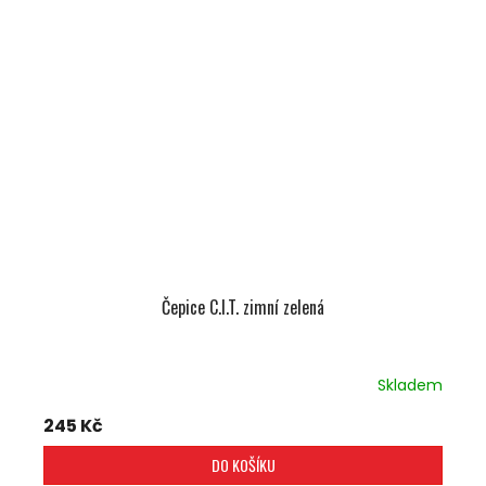
Čepice C.I.T. zimní zelená
Skladem
245 Kč
DO KOŠÍKU