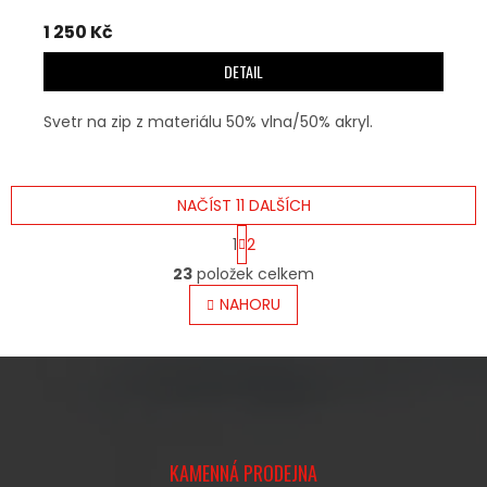
1 250 Kč
DETAIL
Svetr na zip z materiálu 50% vlna/50% akryl.
NAČÍST 11 DALŠÍCH
S
1
2
T
O
R
23
položek celkem
V
Á
L
NAHORU
N
Á
K
O
D
V
A
Á
C
N
Í
Í
P
Z
R
Á
V
KAMENNÁ PRODEJNA
P