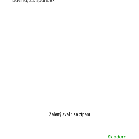
bavlna/2% spandex.
Zelený svetr se zipem
Skladem