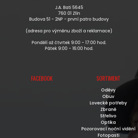
K
A
Y
J.A. Bati 5645
T
V
760 01 Zlín
Í
Ý
Budova 51 - 2NP - první patro budovy
P
I
(adresa pro výměnu zboží a reklamace)
S
U
Pondělí až čtvrtek 9:00 - 17:00 hod.
Pátek 9:00 - 16:00 hod.
FACEBOOK
SORTIMENT
Oděvy
Obuv
Lovecké potřeby
Zbraně
Střelivo
Optika
Pozorovací noční vidění
Fotopasti