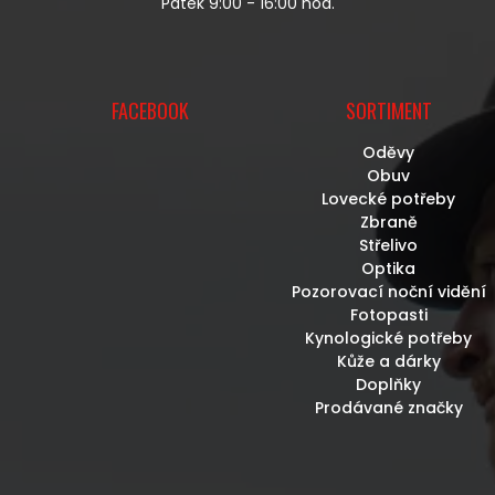
Pátek 9:00 - 16:00 hod.
S
U
FACEBOOK
SORTIMENT
Oděvy
Obuv
Lovecké potřeby
Zbraně
Střelivo
Optika
Pozorovací noční vidění
Fotopasti
Kynologické potřeby
Kůže a dárky
Doplňky
Prodávané značky