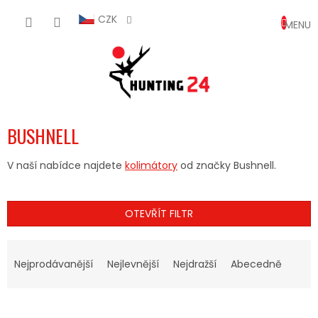
Přejít
NÁKUP
na
CZK
obsah
KOŠÍK
BUSHNELL
V naší nabídce najdete
kolimátory
od značky Bushnell.
OTEVŘÍT FILTR
Ř
A
Nejprodávanější
Nejlevnější
Nejdražší
Abecedně
Z
E
V
N