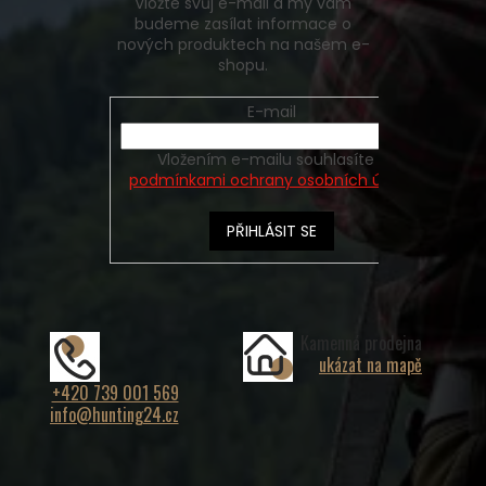
Vložte svůj e-mail a my vám
budeme zasílat informace o
nových produktech na našem e-
shopu.
E-mail
Vložením e-mailu souhlasíte s
podmínkami ochrany osobních údajů
PŘIHLÁSIT SE
Kamenná prodejna
ukázat na mapě
+420 739 001 569
info@hunting24.cz