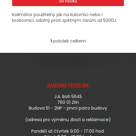
DO KOŠÍKU
Kolimátor použitelný jak na kulovnici nebo i
brokovnici, odolný proti zpětným rázům až 5000J.
1
položek celkem
O
V
L
Á
D
A
Z
C
Á
Í
KAMENNÁ PRODEJNA
P
P
A
R
J.A. Bati 5645
T
V
760 01 Zlín
Í
K
Budova 51 - 2NP - první patro budovy
Y
V
(adresa pro výměnu zboží a reklamace)
Ý
P
Pondělí až čtvrtek 9:00 - 17:00 hod.
I