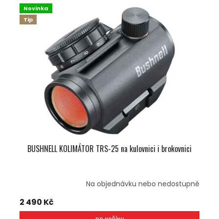
Ý
Í
Novinka
P
P
Tip
I
R
S
O
P
D
R
U
O
K
D
T
U
Ů
K
T
Ů
BUSHNELL KOLIMÁTOR TRS-25 na kulovnici i brokovnici
Na objednávku nebo nedostupné
2 490 Kč