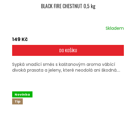
BLACK FIRE CHESTNUT 0,5 kg
Skladem
149 Kč
DO KOŠÍKU
Sypká vnadící směs s kaštanovým aroma vábící
divoká prasata a jeleny, které neodolá ani škodná....
Novinka
Tip