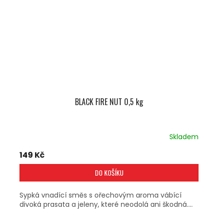
BLACK FIRE NUT 0,5 kg
Skladem
149 Kč
DO KOŠÍKU
Sypká vnadící směs s ořechovým aroma vábící
divoká prasata a jeleny, které neodolá ani škodná....