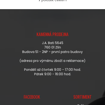
O
V
L
Á
D
A
Z
C
Á
Í
KAMENNÁ PRODEJNA
P
P
A
R
J.A. Bati 5645
T
V
760 01 Zlín
Í
K
Budova 51 - 2NP - první patro budovy
Y
V
(adresa pro výměnu zboží a reklamace)
Ý
P
Pondělí až čtvrtek 9:00 - 17:00 hod.
I
Pátek 9:00 - 16:00 hod.
S
U
FACEBOOK
SORTIMENT