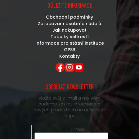
DŮLEŽITÉ INFORMACE
Obchodní podmínky
Zpracování osobních údajů
Jak nakupovat
Tabulky velikostí
Informace pro státní instituce
GPSR
Kontakty
ODEBÍRAT NEWSLETTER
Vložte svůj e-mail a my vám
budeme zasílat informace o
nových produktech na našem e-
shopu.
E-mail