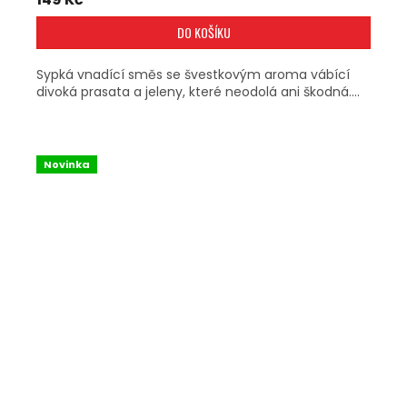
DO KOŠÍKU
Sypká vnadící směs se švestkovým aroma vábící
divoká prasata a jeleny, které neodolá ani škodná....
Novinka