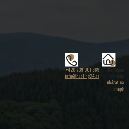
+420 739 001 569
Kamenná
info@hunting24.cz
prodejna
ukázat na
mapě