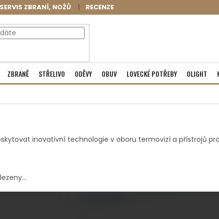
SERVIS ZBRANÍ, NOŽŮ
RECENZE
NÁKUPNÍ
Prázdný košík
ZBRANĚ
STŘELIVO
ODĚVY
OBUV
LOVECKÉ POTŘEBY
OLIGHT
KOŠÍK
vat inovativní technologie v oboru termovizí a přístrojů pro n
ezeny...