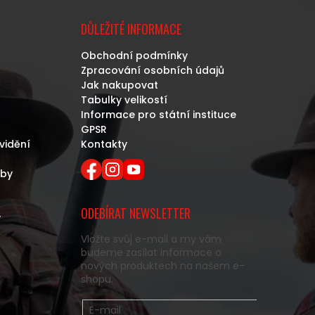
DŮLEŽITÉ INFORMACE
Obchodní podmínky
Zpracování osobních údajů
Jak nakupovat
Tabulky velikostí
Informace pro státní instituce
GPSR
vidění
Kontakty
eby
ODEBÍRAT NEWSLETTER
y
Vložte svůj e-mail a my vám
budeme zasílat informace o
nových produktech na našem e-
shopu.
E-mail