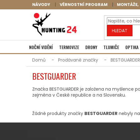
Přejít
NÁVODY
VĚRNOSTNÍ PROGRAM
MONTÁŽE, 
na
obsah
HLEDAT
NOČNÍ VIDĚNÍ
TERMOVIZE
DRONY
TLUMIČE
OPTIKA
Domů
Prodávané značky
BESTGUARDER
BESTGUARDER
Značka BESTGUARDER je založena na myšlence poskyto
zejména v České republice a na Slovensku.
Žádné produkty značky
BESTGUARDER
nebyly nal