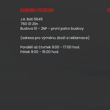
Z
Á
KAMENNÁ PRODEJNA
F
P
A
J.A. Bati 5645
T
760 01 Zlín
Budova 51 - 2NP - první patro budovy
Í
(adresa pro výměnu zboží a reklamace)
Pondělí až čtvrtek 9:00 - 17:00 hod.
Pátek 9:00 - 16:00 hod.