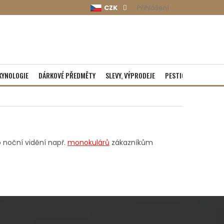
CZK
Přihlášení
KYNOLOGIE
DÁRKOVÉ PŘEDMĚTY
SLEVY, VÝPRODEJE
PESTICIDY
ROZBA
oční vidění např.
monokulárů
zákazníkům