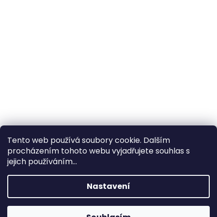
Tento web používá soubory cookie. Dalším
procházením tohoto webu vyjadřujete souhlas s
×
Hledáte nejvýhodnější cenu? Získáte jí
jejich používáním...
pomocí
registrace
.
Nastavení
×
Kromě věrnostních slev získáte také
slevu na služby na prodejně ve Zlíně!