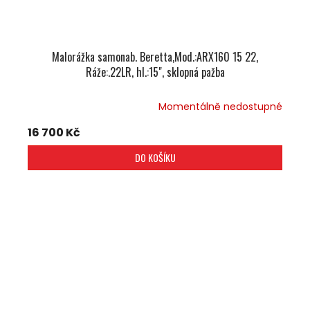
Malorážka samonab. Beretta,Mod.:ARX160 15 22,
Ráže:.22LR, hl.:15", sklopná pažba
Momentálně nedostupné
16 700 Kč
DO KOŠÍKU