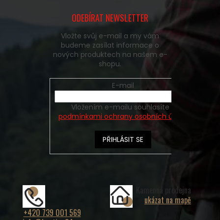
ODEBÍRAT NEWSLETTER
Vložte svůj e-mail a my vám
budeme zasílat informace o
nových produktech na našem e-
shopu.
E-mail
Vložením e-mailu souhlasíte s
podmínkami ochrany osobních údajů
PŘIHLÁSIT SE
Kamenná prodejna
ukázat na mapě
+420 739 001 569