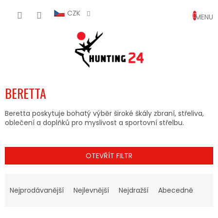
Přejít
NÁKUP
na
CZK
obsah
KOŠÍK
BERETTA
Beretta poskytuje bohatý výběr široké škály zbraní, střeliva,
oblečení a doplňků pro myslivost a sportovní střelbu.
OTEVŘÍT FILTR
Ř
A
Nejprodávanější
Nejlevnější
Nejdražší
Abecedně
Z
E