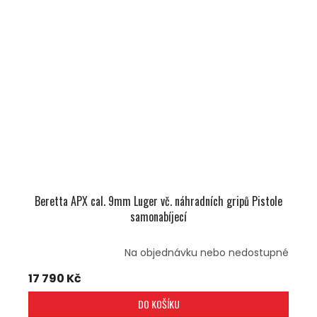
Beretta APX cal. 9mm Luger vč. náhradních gripů Pistole
samonabíjecí
Na objednávku nebo nedostupné
17 790 Kč
DO KOŠÍKU