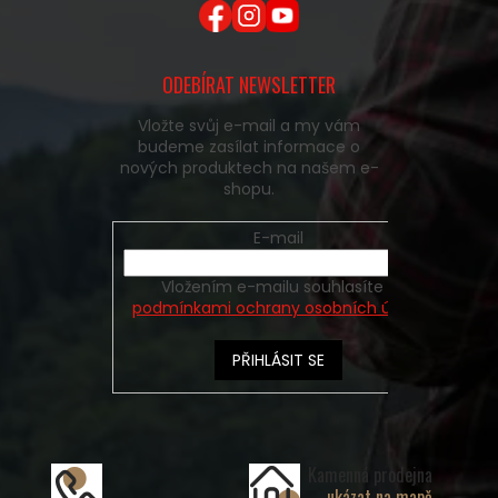
ODEBÍRAT NEWSLETTER
Vložte svůj e-mail a my vám
budeme zasílat informace o
nových produktech na našem e-
shopu.
E-mail
Vložením e-mailu souhlasíte s
podmínkami ochrany osobních údajů
PŘIHLÁSIT SE
Kamenná prodejna
ukázat na mapě