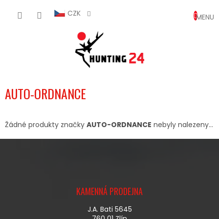
Přejít
NÁKUP
na
CZK
obsah
KOŠÍK
AUTO-ORDNANCE
Žádné produkty značky
AUTO-ORDNANCE
nebyly nalezeny...
Z
Á
KAMENNÁ PRODEJNA
P
A
J.A. Bati 5645
T
760 01 Zlín