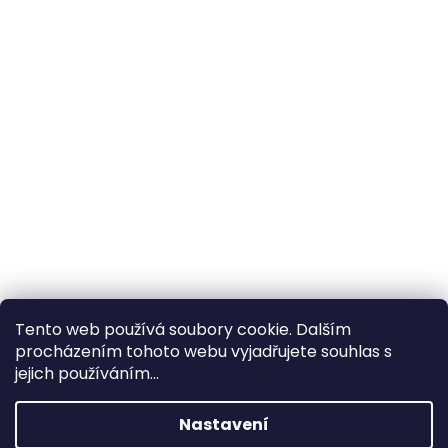
Tento web používá soubory cookie. Dalším
procházením tohoto webu vyjadřujete souhlas s
×
Hledáte nejvýhodnější cenu? Získáte jí
jejich používáním...
pomocí
registrace
.
Nastavení
×
Kromě věrnostních slev získáte také