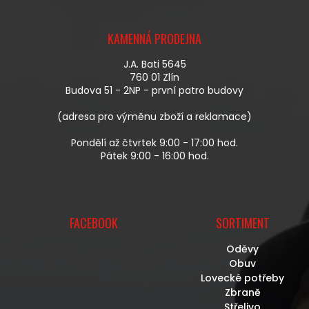
Z
Á
KAMENNÁ PRODEJNA
P
A
J.A. Bati 5645
T
760 01 Zlín
Í
Budova 51 - 2NP - první patro budovy
(adresa pro výměnu zboží a reklamace)
Pondělí až čtvrtek 9:00 - 17:00 hod.
Pátek 9:00 - 16:00 hod.
FACEBOOK
SORTIMENT
Oděvy
Obuv
Lovecké potřeby
Zbraně
Střelivo