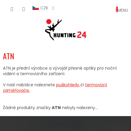
Přejít
NÁKUP
na
CZK
obsah
KOŠÍK
ATN
ATN je přední výrobce a vývojář přesné optiky pro noční
vidění a termovizního zařízení.
V naší nabídce naleznete
puškohledy
či
termovizní
zaměřovače.
Žádné produkty značky
ATN
nebyly nalezeny...