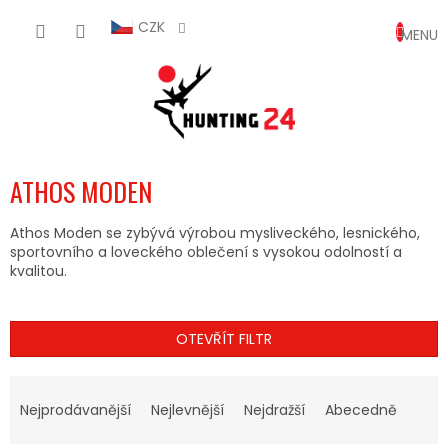
Přejít
NÁKUP
na
CZK
obsah
KOŠÍK
ATHOS MODEN
Athos Moden se zybývá výrobou mysliveckého, lesnického,
sportovního a loveckého oblečení s vysokou odolností a
kvalitou.
OTEVŘÍT FILTR
Ř
A
Nejprodávanější
Nejlevnější
Nejdražší
Abecedně
Z