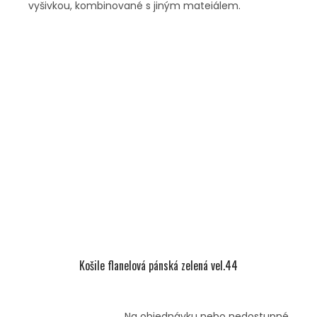
vyšivkou, kombinované s jiným mateiálem.
Košile flanelová pánská zelená vel.44
Na objednávku nebo nedostupné