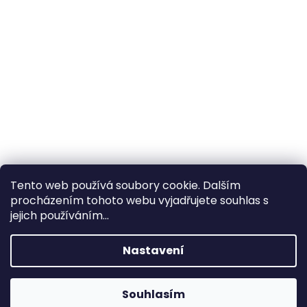
Tento web používá soubory cookie. Dalším
procházením tohoto webu vyjadřujete souhlas s
×
Hledáte nejvýhodnější cenu? Získáte jí
jejich používáním...
pomocí
registrace
.
Nastavení
×
Kromě věrnostních slev získáte také
slevu na služby na prodejně ve Zlíně!
Souhlasím
1% SLEVA NA PRVNÍ NÁKUP - POMOCÍ SLEVOVÉHO