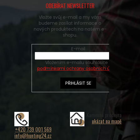
ODEBÍRAT NEWSLETTER
Vložte svůj e-mail a my vám
budeme zasílat informace o
nových produktech na našem e-
shopu.
E-mail
Vložením e-mailu souhlasíte s
podmínkami ochrany osobních údajů
PŘIHLÁSIT SE
Kamenná prodejna
ukázat na mapě
+420 739 001 569
info@hunting24.cz