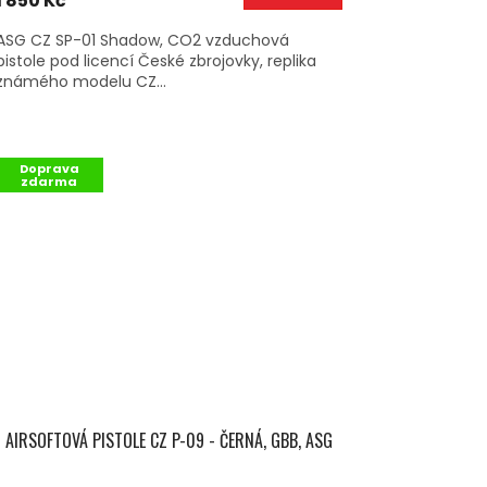
1 850 Kč
ASG CZ SP-01 Shadow, CO2 vzduchová
pistole pod licencí České zbrojovky, replika
známého modelu CZ...
Doprava
zdarma
AIRSOFTOVÁ PISTOLE CZ P-09 - ČERNÁ, GBB, ASG