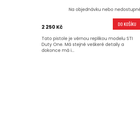
Na objednávku nebo nedostupn
DO KOŠÍKU
2 250 Kč
Tato pistole je věrnou replikou modelu STI
Duty One. Má stejné veškeré detaily a
dokonce má i...