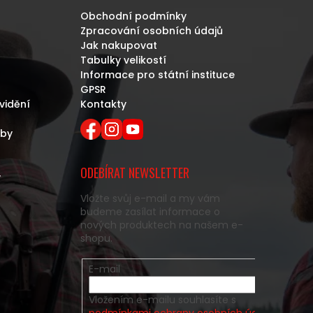
Obchodní podmínky
Zpracování osobních údajů
Jak nakupovat
Tabulky velikostí
Informace pro státní instituce
GPSR
vidění
Kontakty
eby
ODEBÍRAT NEWSLETTER
y
Vložte svůj e-mail a my vám
budeme zasílat informace o
nových produktech na našem e-
shopu.
E-mail
Vložením e-mailu souhlasíte s
podmínkami ochrany osobních údajů