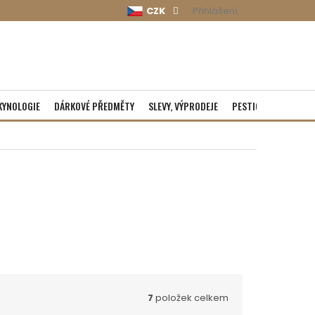
CZK
Přihlášení
KYNOLOGIE
DÁRKOVÉ PŘEDMĚTY
SLEVY, VÝPRODEJE
PESTICIDY
ROZBA
7
položek celkem