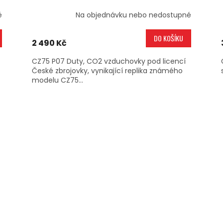
é
Na objednávku nebo nedostupné
DO KOŠÍKU
2 490 Kč
CZ75 P07 Duty, CO2 vzduchovky pod licencí
České zbrojovky, vynikající replika známého
modelu CZ75...