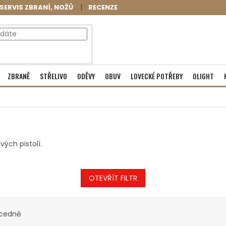
SERVIS ZBRANÍ, NOŽŮ
RECENZE
NÁKUPNÍ
Prázdný košík
ZBRANĚ
STŘELIVO
ODĚVY
OBUV
LOVECKÉ POTŘEBY
OLIGHT
KOŠÍK
ých pistolí.
OTEVŘÍT FILTR
cedně