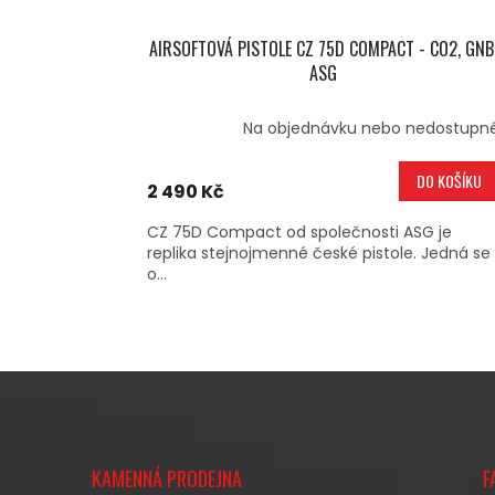
AIRSOFTOVÁ PISTOLE CZ 75D COMPACT - CO2, GNB
ASG
Na objednávku nebo nedostupn
DO KOŠÍKU
2 490 Kč
CZ 75D Compact od společnosti ASG je
replika stejnojmenné české pistole. Jedná se
o...
Z
Á
KAMENNÁ PRODEJNA
F