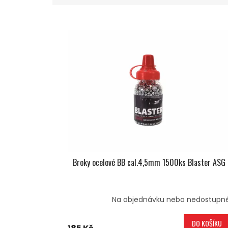
E
V
N
Ý
Í
P
P
I
R
S
O
P
D
R
U
O
K
D
T
U
Ů
K
T
Ů
Broky ocelové BB cal.4,5mm 1500ks Blaster ASG
Na objednávku nebo nedostupn
DO KOŠÍKU