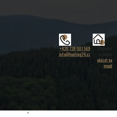
+420 739 001 569
Kamenná
info@hunting24.cz
prodejna
ukázat na
mapě
×