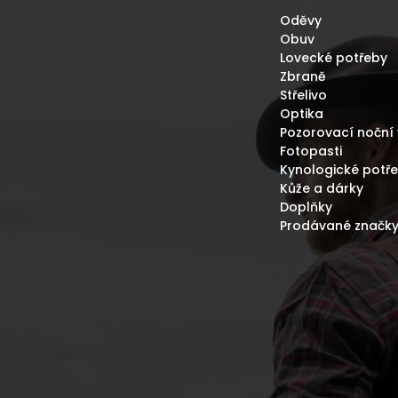
P
Oděvy
R
Obuv
V
Lovecké potřeby
K
Zbraně
Y
Střelivo
V
Optika
Ý
P
Pozorovací noční 
I
Fotopasti
S
Kynologické potř
U
Kůže a dárky
Doplňky
Prodávané značk