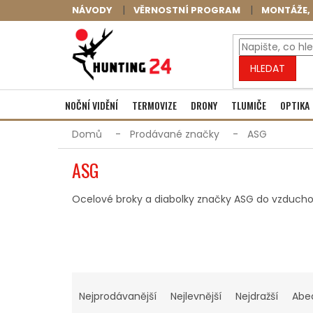
Přejít
NÁVODY
VĚRNOSTNÍ PROGRAM
MONTÁŽE, 
na
obsah
HLEDAT
NOČNÍ VIDĚNÍ
TERMOVIZE
DRONY
TLUMIČE
OPTIKA
Domů
Prodávané značky
ASG
ASG
Ocelové broky a diabolky značky ASG do vzduchov
Ř
A
Nejprodávanější
Nejlevnější
Nejdražší
Abe
Z