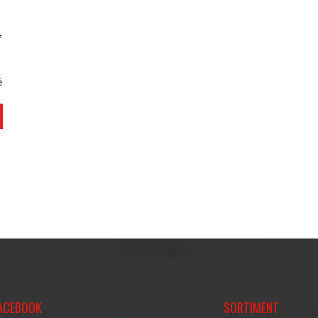
,
é
O
V
L
Á
D
A
C
ACEBOOK
SORTIMENT
Í