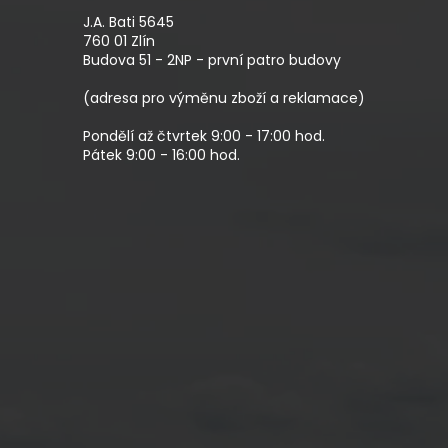
P
A
J.A. Bati 5645
T
760 01 Zlín
Budova 51 - 2NP - první patro budovy
Í
(adresa pro výměnu zboží a reklamace)
Pondělí až čtvrtek 9:00 - 17:00 hod.
Pátek 9:00 - 16:00 hod.