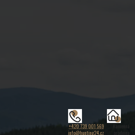
+420 739 001 569
Kamenná
info@hunting24.cz
prodejna