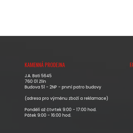
Z
Á
KAMENNÁ PRODEJNA
F
P
A
J.A. Bati 5645
T
760 01 Zlín
Budova 51 - 2NP - první patro budovy
Í
(adresa pro výměnu zboží a reklamace)
Pondělí až čtvrtek 9:00 - 17:00 hod.
Pátek 9:00 - 16:00 hod.