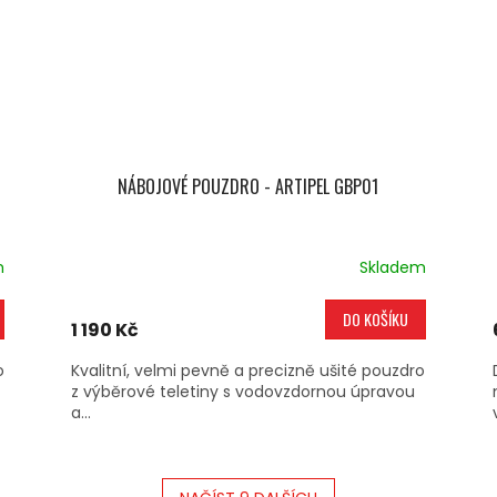
NÁBOJOVÉ POUZDRO - ARTIPEL GBP01
m
Skladem
DO KOŠÍKU
1 190 Kč
o
Kvalitní, velmi pevně a precizně ušité pouzdro
z výběrové teletiny s vodovzdornou úpravou
a...