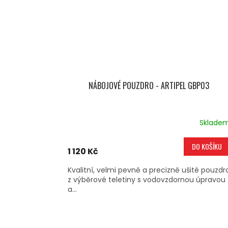
NÁBOJOVÉ POUZDRO - ARTIPEL GBP03
Sklade
DO KOŠÍKU
1 120 Kč
Kvalitní, velmi pevně a precizně ušité pouzdr
z výběrové teletiny s vodovzdornou úpravou
a...