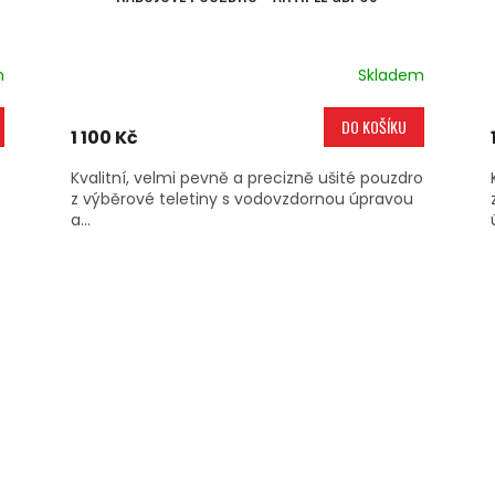
m
Skladem
DO KOŠÍKU
1 100 Kč
Kvalitní, velmi pevně a precizně ušité pouzdro
z výběrové teletiny s vodovzdornou úpravou
a...