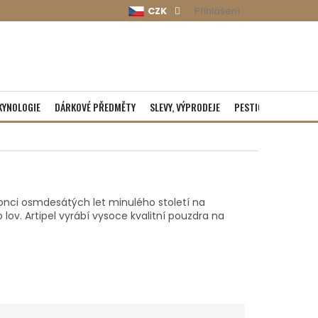
CZK
Přihlášení
KYNOLOGIE
DÁRKOVÉ PŘEDMĚTY
SLEVY, VÝPRODEJE
PESTICIDY
ROZBA
konci osmdesátých let minulého století na
v. Artipel vyrábí vysoce kvalitní pouzdra na