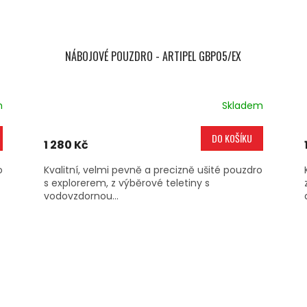
NÁBOJOVÉ POUZDRO - ARTIPEL GBP05/EX
m
Skladem
DO KOŠÍKU
1 280 Kč
o
Kvalitní, velmi pevně a precizně ušité pouzdro
s explorerem, z výběrové teletiny s
vodovzdornou...