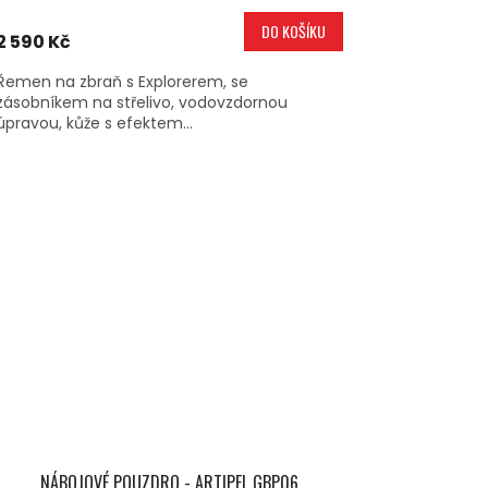
DO KOŠÍKU
2 590 Kč
Řemen na zbraň s Explorerem, se
zásobníkem na střelivo, vodovzdornou
úpravou, kůže s efektem...
NÁBOJOVÉ POUZDRO - ARTIPEL GBP06