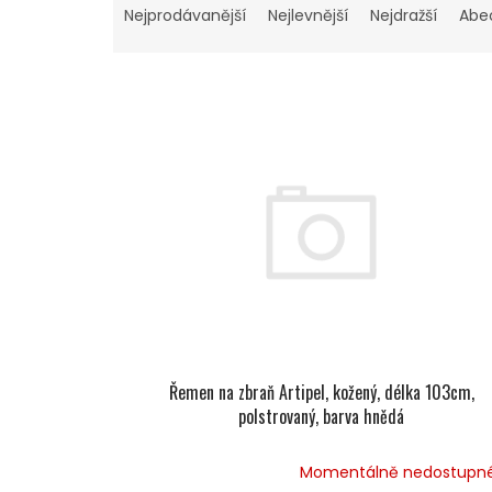
A
Nejprodávanější
Nejlevnější
Nejdražší
Abe
Z
E
V
N
Ý
Í
P
P
I
R
S
O
P
D
R
U
O
K
D
T
U
Ů
K
T
Ů
Řemen na zbraň Artipel, kožený, délka 103cm,
polstrovaný, barva hnědá
Momentálně nedostupn