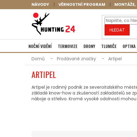
Přejít
NÁVODY
VĚRNOSTNÍ PROGRAM
MONTÁŽE, 
na
obsah
HLEDAT
NOČNÍ VIDĚNÍ
TERMOVIZE
DRONY
TLUMIČE
OPTIKA
Domů
Prodávané značky
Artipel
ARTIPEL
Artipel je rodinný podnik ze severoitalského měs
základě know-how a zkušeností zakladatelů se zp
náboje a střelivo. Kromě vysoké odolnosti mohou p
Ř