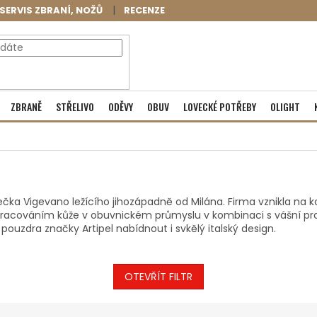
SERVIS ZBRANÍ, NOŽŮ
RECENZE
NÁKUPNÍ
Prázdný košík
ZBRANĚ
STŘELIVO
ODĚVY
OBUV
LOVECKÉ POTŘEBY
OLIGHT
KOŠÍK
tečka Vigevano ležícího jihozápadně od Milána. Firma vznikla na 
racováním kůže v obuvnickém průmyslu v kombinaci s vášní pro lo
ouzdra značky Artipel nabídnout i svkělý italský design.
OTEVŘÍT FILTR