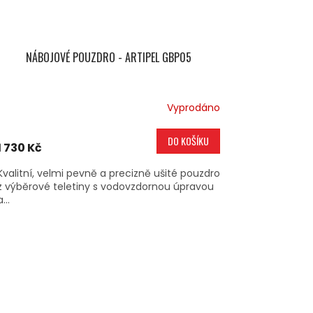
NÁBOJOVÉ POUZDRO - ARTIPEL GBP05
Vyprodáno
DO KOŠÍKU
1 730 Kč
Kvalitní, velmi pevně a precizně ušité pouzdro
z výběrové teletiny s vodovzdornou úpravou
a...