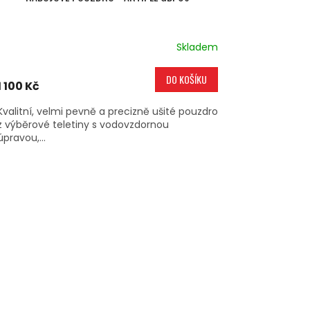
Skladem
DO KOŠÍKU
1 100 Kč
Kvalitní, velmi pevně a precizně ušité pouzdro
z výběrové teletiny s vodovzdornou
úpravou,...