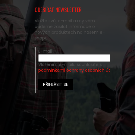
ODEBÍRAT NEWSLETTER
y
Vložte svůj e-mail a my vám
budeme zasílat informace o
nových produktech na našem e-
shopu.
E-mail
Vložením e-mailu souhlasíte s
podmínkami ochrany osobních údajů
PŘIHLÁSIT SE