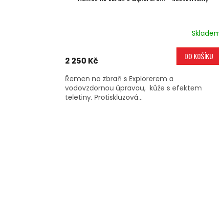
Sklade
DO KOŠÍKU
2 250 Kč
Řemen na zbraň s Explorerem a
vodovzdornou úpravou, kůže s efektem
teletiny. Protiskluzová...