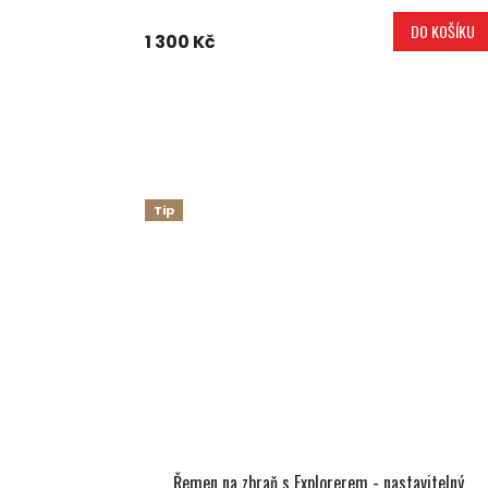
DO KOŠÍKU
1 300 Kč
Tip
Řemen na zbraň s Explorerem - nastavitelný