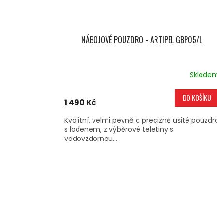
NÁBOJOVÉ POUZDRO - ARTIPEL GBP05/L
Sklade
DO KOŠÍKU
1 490 Kč
Kvalitní, velmi pevně a precizně ušité pouzdr
s lodenem, z výběrové teletiny s
vodovzdornou...