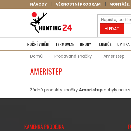
Přejít
NÁVODY
VĚRNOSTNÍ PROGRAM
MONTÁŽE, 
na
obsah
HLEDAT
NOČNÍ VIDĚNÍ
TERMOVIZE
DRONY
TLUMIČE
OPTIKA
Domů
Prodávané značky
Ameristep
AMERISTEP
Žádné produkty značky
Ameristep
nebyly naleze
Z
Á
KAMENNÁ PRODEJNA
F