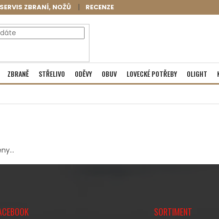
SERVIS ZBRANÍ, NOŽŮ
RECENZE
NÁKUPNÍ
Prázdný košík
ZBRANĚ
STŘELIVO
ODĚVY
OBUV
LOVECKÉ POTŘEBY
OLIGHT
KOŠÍK
ny...
ACEBOOK
SORTIMENT