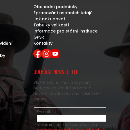
Obchodní podmínky
Zpracování osobních údajů
Jak nakupovat
Tabulky velikostí
Informace pro státní instituce
GPSR
vidění
Kontakty
eby
ODEBÍRAT NEWSLETTER
y
Vložte svůj e-mail a my vám
budeme zasílat informace o
nových produktech na našem e-
shopu.
E-mail
Vložením e-mailu souhlasíte s