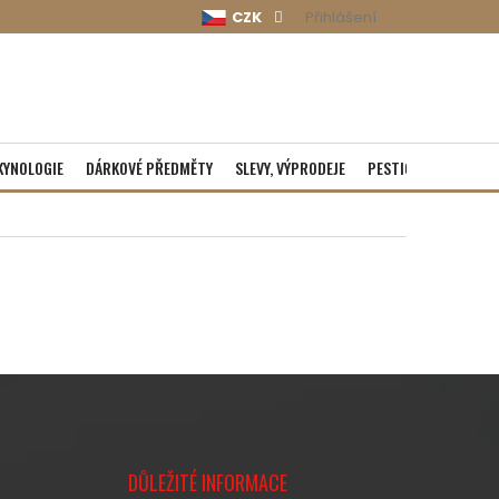
CZK
Přihlášení
KYNOLOGIE
DÁRKOVÉ PŘEDMĚTY
SLEVY, VÝPRODEJE
PESTICIDY
ROZBA
DŮLEŽITÉ INFORMACE