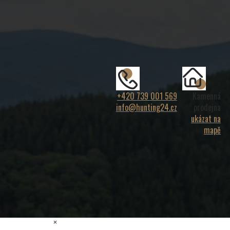
+420 739 001 569
Kamenná
info@hunting24.cz
prodejna
ukázat na
mapě
×