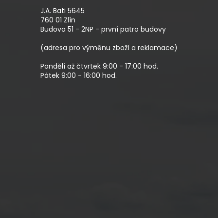
P
A
J.A. Bati 5645
T
760 01 Zlín
Budova 51 - 2NP - první patro budovy
Í
(adresa pro výměnu zboží a reklamace)
Pondělí až čtvrtek 9:00 - 17:00 hod.
Pátek 9:00 - 16:00 hod.