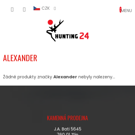
Přejít
NÁKUP
na
CZK
obsah
KOŠÍK
ALEXANDER
Žádné produkty značky
Alexander
nebyly nalezeny...
Z
Á
KAMENNÁ PRODEJNA
P
A
J.A. Bati 5645
T
760 01 Zlín