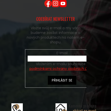
ODEBÍRAT NEWSLETTER
Vložte svůj e-mail a my vám
budeme zasílat informace o
nových produktech na našem e-
shopu.
E-mail
Vložením e-mailu souhlasíte s
podmínkami ochrany osobních údajů
PŘIHLÁSIT SE
Kamenná prodejna
ukázat na mapě