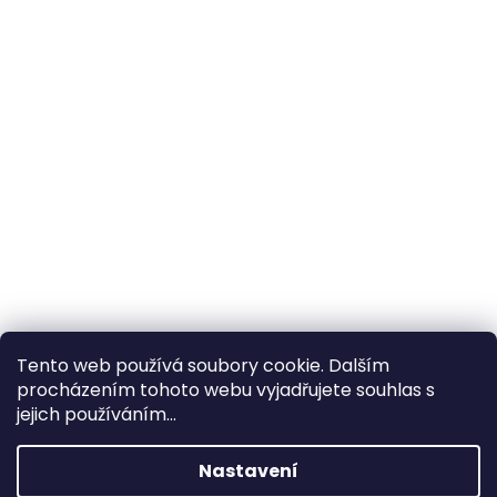
Tento web používá soubory cookie. Dalším
procházením tohoto webu vyjadřujete souhlas s
×
Hledáte nejvýhodnější cenu? Získáte jí
jejich používáním...
pomocí
registrace
.
Nastavení
×
Kromě věrnostních slev získáte také