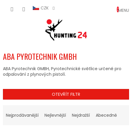
Přejít
NÁKUP
na
CZK
obsah
KOŠÍK
ABA PYROTECHNIK GMBH
ABA Pyrotechnik GMBH, Pyrotechnické světlice určené pro
odpalování z plynových pistolí.
OTEVŘÍT FILTR
Ř
A
Nejprodávanější
Nejlevnější
Nejdražší
Abecedně
Z
E