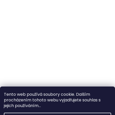
Tento web používá soubory cookie. Dalším
procházením tohoto webu vyjadřujete souhlas s
×
Hledáte nejvýhodnější cenu? Získáte jí
jejich používáním...
pomocí
registrace
.