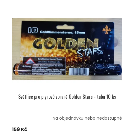
V
N
Ý
Í
P
P
I
R
S
O
P
D
R
U
O
K
D
T
U
Ů
K
T
Ů
Světlice pro plynové zbraně Golden Stars - tuba 10 ks
Na objednávku nebo nedostupné
159 Kč