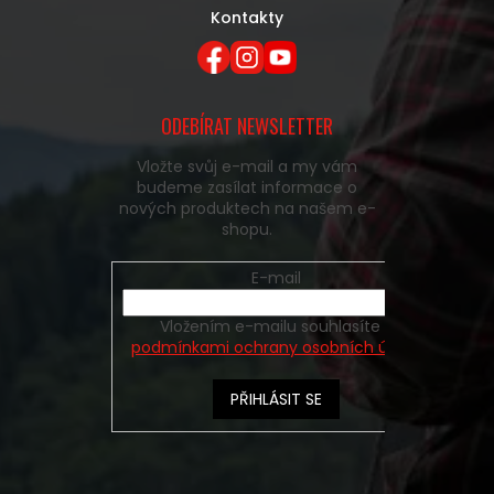
Kontakty
ODEBÍRAT NEWSLETTER
Vložte svůj e-mail a my vám
budeme zasílat informace o
nových produktech na našem e-
shopu.
E-mail
Vložením e-mailu souhlasíte s
podmínkami ochrany osobních údajů
PŘIHLÁSIT SE