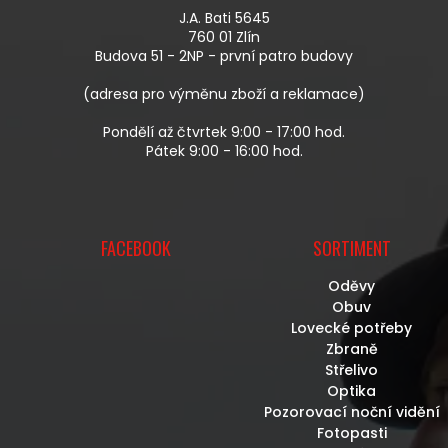
A
R
J.A. Bati 5645
T
V
760 01 Zlín
Í
K
Budova 51 - 2NP - první patro budovy
Y
V
(adresa pro výměnu zboží a reklamace)
Ý
P
Pondělí až čtvrtek 9:00 - 17:00 hod.
I
Pátek 9:00 - 16:00 hod.
S
U
FACEBOOK
SORTIMENT
Oděvy
Obuv
Lovecké potřeby
Zbraně
Střelivo
Optika
Pozorovací noční vidění
Fotopasti