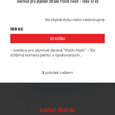
Světlice pro plynové zbraně Platin Flash - tuba 10 ks
Na objednávku nebo nedostupné
159 Kč
DO KOŠÍKU
- světlice pro plynové zbraně "Platin Flash" - 10x
stříbrná kometa jiskřící v opakovaných...
2
položek celkem
O
V
L
Á
D
A
Z
C
Á
Í
KAMENNÁ PRODEJNA
P
P