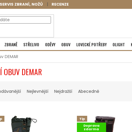
SERVIS ZBRANÍ, NOŽŮ
RECENZE
NÁKUPNÍ
Prázdný košík
ZBRANĚ
STŘELIVO
ODĚVY
OBUV
LOVECKÉ POTŘEBY
OLIGHT
KOŠÍK
uv DEMAR
Í OBUV DEMAR
odávanější
Nejlevnější
Nejdražší
Abecedně
ip
Tip
Doprava
zdarma