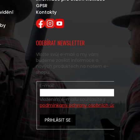
GPSR
vidění
Kontakty
eby
ODEBÍRAT NEWSLETTER
y
Vložte svůj e-mail a my vám
budeme zasílat informace o
nových produktech na našem e-
shopu.
E-mail
Vložením e-mailu souhlasíte s
podmínkami ochrany osobních údajů
PŘIHLÁSIT SE