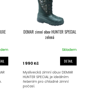
LUXE
DEMAR zimní obuv HUNTER SPECIAL
zelená
adem
Skladem
AIL
DETAIL
1 990 Kč
MAR
Myslivecká zimní obuv DEMAR
HUNTER SPECIAL je ideálním
.
řešením pro chladné zimní
počasí.