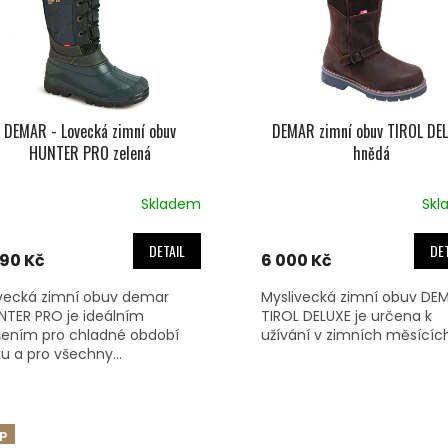
DEMAR - Lovecká zimní obuv
DEMAR zimní obuv TIROL DE
HUNTER PRO zelená
hnědá
Skladem
Skl
DETAIL
DET
190 Kč
6 000 Kč
vecká zimní obuv demar
Myslivecká zimní obuv DE
NTER PRO je ideálním
TIROL DELUXE je určena k
šením pro chladné období
užívání v zimních měsících
ku a pro všechny...
ip