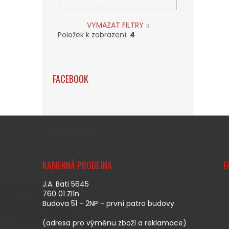
VYMAZAT FILTRY
Položek k zobrazení:
4
FACEBOOK
Z
Á
KAMENNÁ PRODEJNA
F
P
A
J.A. Bati 5645
T
760 01 Zlín
Budova 51 - 2NP - první patro budovy
Í
(adresa pro výměnu zboží a reklamace)