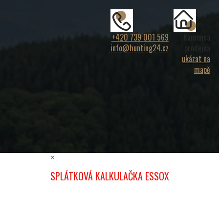
+420 739 001 569
Kamenná
info@hunting24.cz
prodejna
ukázat na
mapě
×
SPLÁTKOVÁ KALKULAČKA ESSOX