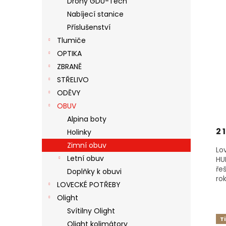
Drony GDU-Tech
S
O
N
Nabíjecí stanice
P
D
E
R
U
Příslušenství
L
O
K
Tlumiče
D
T
OPTIKA
U
Ů
ZBRANĚ
K
STŘELIVO
T
Ů
ODĚVY
OBUV
Alpina boty
2 
Holinky
Zimní obuv
Lo
Letní obuv
HU
ře
Doplňky k obuvi
ro
LOVECKÉ POTŘEBY
Olight
Svítilny Olight
T
Olight kolimátory