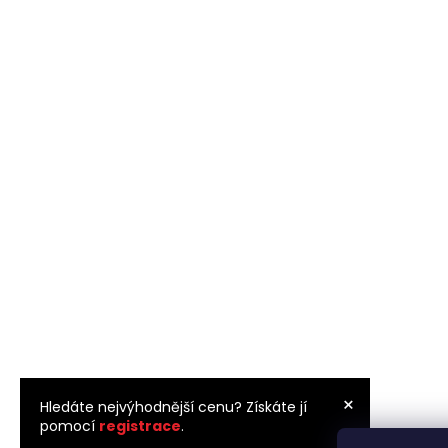
×
Hledáte nejvýhodnější cenu? Získáte jí
pomocí
registrace
.