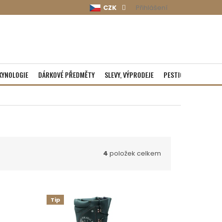
CZK
Přihlášení
KYNOLOGIE
DÁRKOVÉ PŘEDMĚTY
SLEVY, VÝPRODEJE
PESTICIDY
ROZBA
4
položek celkem
Tip