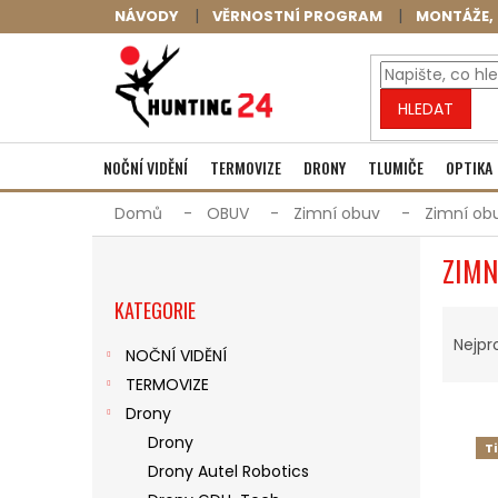
Přejít
NÁVODY
VĚRNOSTNÍ PROGRAM
MONTÁŽE, 
na
obsah
HLEDAT
NOČNÍ VIDĚNÍ
TERMOVIZE
DRONY
TLUMIČE
OPTIKA
Domů
OBUV
Zimní obuv
Zimní ob
P
ZIMN
O
Přeskočit
S
KATEGORIE
kategorie
Ř
T
A
R
Nejpr
NOČNÍ VIDĚNÍ
Z
A
TERMOVIZE
E
N
V
N
N
Drony
Ý
Í
Í
Drony
T
P
P
P
Drony Autel Robotics
I
R
A