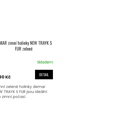
MAR zimní holinky NEW TRAYK S
FUR zelené
Skladem
DETAIL
190 Kč
mní zelené holinky demar
W TRAYK S FUR jsou ideální
o zimní počasí.
O