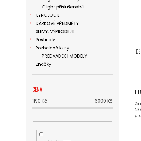
Olight příslušenství
KYNOLOGIE
DÁRKOVÉ PŘEDMĚTY
SLEVY, VÝPRODEJE
Pesticidy
Rozbalené kusy
DE
PŘEDVÁDĚCÍ MODELY
Značky
CENA
1 
1190
Kč
6000
Kč
Zi
NE
pr