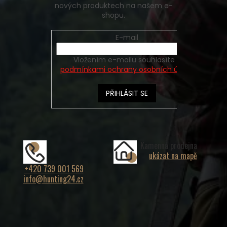
nových produktech na našem e-
shopu.
E-mail
Vložením e-mailu souhlasíte s
podmínkami ochrany osobních údajů
PŘIHLÁSIT SE
Kamenná prodejna
ukázat na mapě
+420 739 001 569
info@hunting24.cz