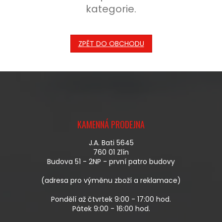
kategorie.
ZPĚT DO OBCHODU
Z
Á
KAMENNÁ PRODEJNA
P
A
J.A. Bati 5645
T
760 01 Zlín
Í
Budova 51 - 2NP - první patro budovy
(adresa pro výměnu zboží a reklamace)
Pondělí až čtvrtek 9:00 - 17:00 hod.
Pátek 9:00 - 16:00 hod.