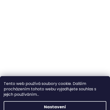
Tento web používá soubory cookie. Dalším
procházením tohoto webu vyjadřujete souhlas s
×
Hledáte nejvýhodnější cenu? Získáte jí
jejich používáním...
pomocí
registrace
.
Nastavení