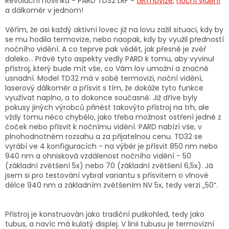
Revoluční novinka - PARD TD32 LRF -
termovize
,
noční vidění
a dálkoměr v jednom!
Věřím, že asi každý aktivní lovec již na lovu zažil situaci, kdy by
se mu hodila termovize, nebo naopak, kdy by využil předností
nočního vidění. A co teprve pak vědět, jak přesně je zvěř
daleko… Právě tyto aspekty vedly PARD k tomu, aby vyvinul
přístroj, který bude mít vše, co Vám lov umožní a značně
usnadní. Model TD32 má v sobě termovizi, noční vidění,
laserový dálkoměr a přísvit s tím, že dokáže tyto funkce
využívat naplno, a to dokonce současně. Již dříve byly
pokusy jiných výrobců přinést takovýto přístroj na trh, ale
vždy tomu něco chybělo, jako třeba možnost ostření jedné z
čoček nebo přísvit k nočnímu vidění. PARD nabízí vše, v
plnohodnotném rozsahu a za přijatelnou cenu. TD32 se
vyrábí ve 4 konfiguracích - na výběr je přísvit 850 nm nebo
940 nm a ohnisková vzdálenost nočního vidění - 50
(základní zvětšení 5x) nebo 70 (základní zvětšení 6,5x). Já
jsem si pro testování vybral variantu s přísvitem o vlnové
délce 940 nm a základním zvětšením NV 5x, tedy verzi „50“.
Přístroj je konstruován jako tradiční puškohled, tedy jako
tubus, a navíc má kulatý displej. V linii tubusu je termovizní