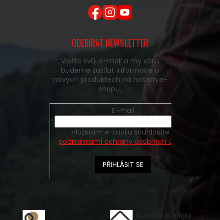
ODEBÍRAT NEWSLETTER
Vložte svůj e-mail a my vám
budeme zasílat informace o
nových produktech na našem e-
shopu.
E-mail
Vložením e-mailu souhlasíte s
podmínkami ochrany osobních údajů
PŘIHLÁSIT SE
Kamenná prodejna