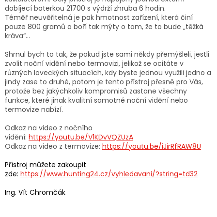
dobíjecí baterkou 21700 s výdrží zhruba 6 hodin.
Téměř neuvěřitelná je pak hmotnost zařízení, která činí
pouze 800 gramů a boří tak mýty o tom, že to bude „těžká
kráva“…
Shrnul bych to tak, že pokud jste sami někdy přemýšleli, jestli
zvolit noční vidění nebo termovizi, jelikož se ocitáte v
různých loveckých situacích, kdy byste jednou využili jedno a
jindy zase to druhé, potom je tento přístroj přesně pro Vás,
protože bez jakýchkoliv kompromisů zastane všechny
funkce, které jinak kvalitní samotné noční vidění nebo
termovize nabízí.
Odkaz na video z nočního
vidění:
https://youtu.be/V1KDvVQZUzA
Odkaz na video z termovize:
https://youtu.be/iJirRfRAW8U
Přístroj můžete zakoupit
zde:
https://www.hunting24.cz/vyhledavani/?string=td32
Ing. Vít Chromčák