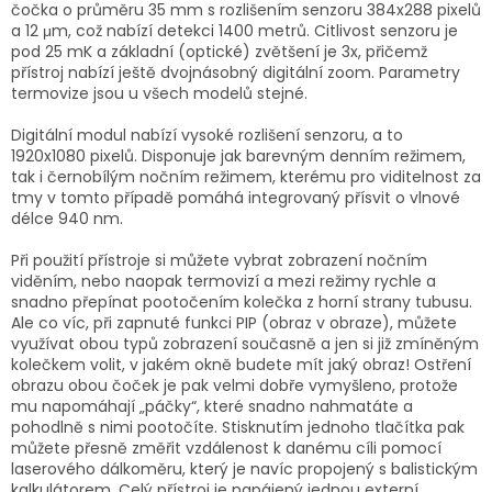
čočka o průměru 35 mm s rozlišením senzoru 384x288 pixelů
a 12 μm, což nabízí detekci 1400 metrů. Citlivost senzoru je
pod 25 mK a základní (optické) zvětšení je 3x, přičemž
přístroj nabízí ještě dvojnásobný digitální zoom. Parametry
termovize jsou u všech modelů stejné.
Digitální modul nabízí vysoké rozlišení senzoru, a to
1920x1080 pixelů. Disponuje jak barevným denním režimem,
tak i černobílým nočním režimem, kterému pro viditelnost za
tmy v tomto případě pomáhá integrovaný přísvit o vlnové
délce 940 nm.
Při použití přístroje si můžete vybrat zobrazení nočním
viděním, nebo naopak termovizí a mezi režimy rychle a
snadno přepínat pootočením kolečka z horní strany tubusu.
Ale co víc, při zapnuté funkci PIP (obraz v obraze), můžete
využívat obou typů zobrazení současně a jen si již zmíněným
kolečkem volit, v jakém okně budete mít jaký obraz! Ostření
obrazu obou čoček je pak velmi dobře vymyšleno, protože
mu napomáhají „páčky“, které snadno nahmatáte a
pohodlně s nimi pootočíte. Stisknutím jednoho tlačítka pak
můžete přesně změřit vzdálenost k danému cíli pomocí
laserového dálkoměru, který je navíc propojený s balistickým
kalkulátorem. Celý přístroj je napájený jednou externí