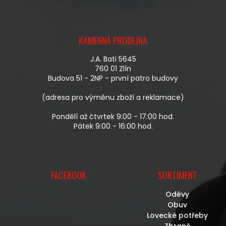
Z
Á
KAMENNÁ PRODEJNA
P
A
J.A. Bati 5645
T
760 01 Zlín
Í
Budova 51 - 2NP - první patro budovy
(adresa pro výměnu zboží a reklamace)
Pondělí až čtvrtek 9:00 - 17:00 hod.
Pátek 9:00 - 16:00 hod.
FACEBOOK
SORTIMENT
Oděvy
Obuv
Lovecké potřeby
Zbraně