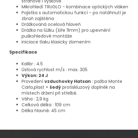
stranově i výškově
Mikrohledí TRUGLO - kombinace optických vláken
Pojistka s automatickou funkcí - po natáhnutí je
zbraň zajištěna
Drážkovaná ocelová hlaveň
Drážka na lůžku (šíře 11mm) pro upevnění
puškohledové montáže
iniciace tlaku klasicky zlomením
Specifikace
Kalibr : 4.5
Úsťová rychlost m/s : max. 305
Výkon
:
24 J
Provedení
vzduchovky Hatsan
: pažba Monte
Carlo,plast +
šedý
protiskluzový doplněk na
místech držení při střelbě.
Váha : 2,9 kg
Celková délka : 109 cm
Délka hlavně: 45 cm