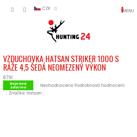
Přejít
NÁKUP
na
CZK
obsah
KOŠÍK
VZDUCHOVKA HATSAN STRIKER 1000 S
RÁŽE 4,5 ŠEDÁ NEOMEZENÝ VÝKON
8791
Doprava
Průměrné
Neohodnoceno
Podrobnosti hodnocení
zdarma
hodnocení
Značka:
Hatsan
produktu
je
0,0
z
5
hvězdiček.