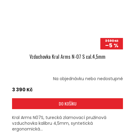
3 590 Kč
–5 %
Vzduchovka Kral Arms N-07 S cal.4,5mm
Na objednávku nebo nedostupné
3 390 Kč
DO KOŠÍKU
Kral Arms N07S, turecká zlamovací pružinová
vzduchovka kalibru 4,5mm, syntetická
ergonomická...