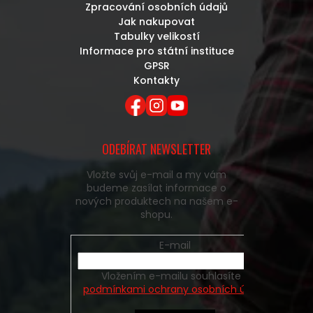
Zpracování osobních údajů
Jak nakupovat
Tabulky velikostí
Informace pro státní instituce
GPSR
Kontakty
ODEBÍRAT NEWSLETTER
Vložte svůj e-mail a my vám
budeme zasílat informace o
nových produktech na našem e-
shopu.
E-mail
Vložením e-mailu souhlasíte s
podmínkami ochrany osobních údajů