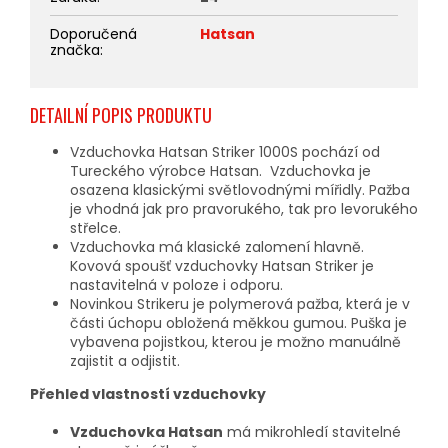
Doporučená
Hatsan
značka
:
DETAILNÍ POPIS PRODUKTU
Vzduchovka Hatsan Striker 1000S pochází od
Tureckého výrobce Hatsan. Vzduchovka je
osazena klasickými světlovodnými mířidly. Pažba
je vhodná jak pro pravorukého, tak pro levorukého
střelce.
Vzduchovka má klasické zalomení hlavně.
Kovová spoušť vzduchovky Hatsan Striker je
nastavitelná v poloze i odporu.
Novinkou Strikeru je polymerová pažba, která je v
části úchopu obložená měkkou gumou. Puška je
vybavena pojistkou, kterou je možno manuálně
zajistit a odjistit.
Přehled vlastností vzduchovky
Vzduchovka Hatsan
má mikrohledí stavitelné