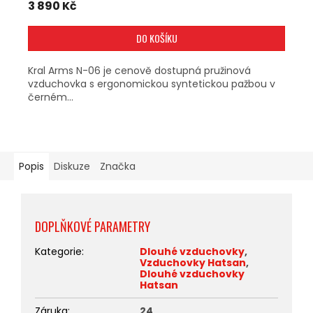
3 890 Kč
DO KOŠÍKU
Kral Arms N-06 je cenově dostupná pružinová
vzduchovka s ergonomickou syntetickou pažbou v
černém...
Popis
Diskuze
Značka
DOPLŇKOVÉ PARAMETRY
Kategorie
:
Dlouhé vzduchovky
,
Vzduchovky Hatsan
,
Dlouhé vzduchovky
Hatsan
Záruka
:
24