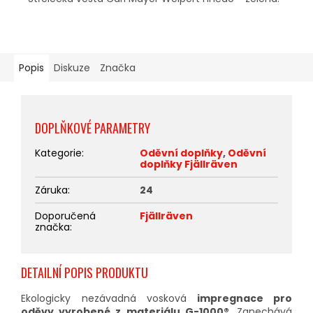
Popis
Diskuze
Značka
DOPLŇKOVÉ PARAMETRY
Kategorie
:
Oděvní doplňky
,
Oděvní
doplňky Fjällräven
Záruka
:
24
Doporučená
Fjällräven
značka
:
DETAILNÍ POPIS PRODUKTU
Ekologicky nezávadná vosková
impregnace pro
oděvy vyrobené z materiálu G-1000®
. Zanechává