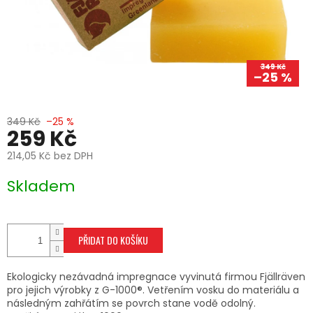
349 Kč
–25 %
349 Kč
–25 %
259 Kč
214,05 Kč bez DPH
Měrná
Skladem
cena:
PŘIDAT DO KOŠÍKU
Ekologicky nezávadná impregnace vyvinutá firmou Fjällräven
pro jejich výrobky z G-1000®. Vetřením vosku do materiálu a
následným zahřátím se povrch stane vodě odolný.