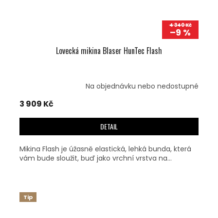
4 340 Kč
–9 %
Lovecká mikina Blaser HunTec Flash
Na objednávku nebo nedostupné
3 909 Kč
DETAIL
Mikina Flash je úžasně elastická, lehká bunda, která
vám bude sloužit, buď jako vrchní vrstva na...
Tip