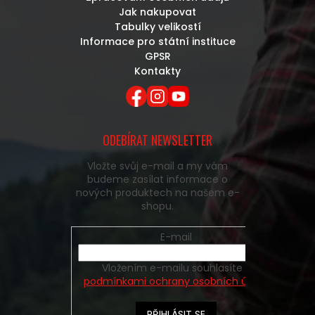
Jak nakupovat
Tabulky velikostí
Informace pro státní instituce
GPSR
Kontakty
ODEBÍRAT NEWSLETTER
Vložte svůj e-mail a my vám
budeme zasílat informace o
nových produktech na našem e-
shopu.
E-mail
Vložením e-mailu souhlasíte s
podmínkami ochrany osobních údajů
PŘIHLÁSIT SE