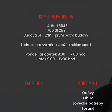
Z
Á
KAMENNÁ PRODEJNA
P
A
J.A. Bati 5645
T
760 01 Zlín
Í
Budova 51 - 2NP - první patro budovy
(adresa pro výměnu zboží a reklamace)
Pondělí až čtvrtek 9:00 - 17:00 hod.
Pátek 9:00 - 16:00 hod.
FACEBOOK
SORTIMENT
Oděvy
Obuv
Lovecké potřeby
Zbraně