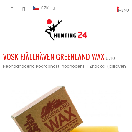
Přejít
NÁKUP
na
CZK
obsah
KOŠÍK
VOSK FJÄLLRÄVEN GREENLAND WAX
6710
Průměrné
Neohodnoceno
Podrobnosti hodnocení
Značka:
Fjällräven
hodnocení
produktu
je
0,0
z
5
hvězdiček.