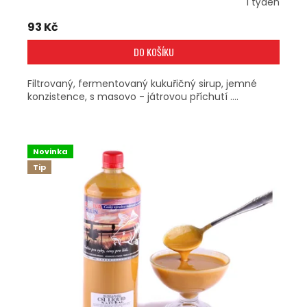
1 týden
93 Kč
DO KOŠÍKU
Filtrovaný, fermentovaný kukuřičný sirup, jemné
konzistence, s masovo - játrovou příchutí ....
Novinka
Tip