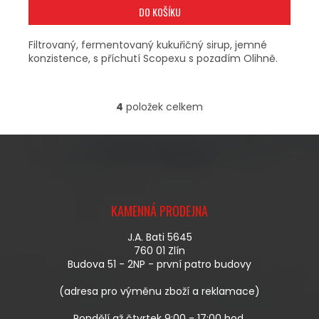
DO KOŠÍKU
Filtrovaný, fermentovaný kukuřičný sirup, jemné
konzistence, s příchutí Scopexu s pozadím Olihně.
4
položek celkem
O
V
L
Á
D
A
Z
C
Á
Í
KAMENNÁ PRODEJNA
P
P
A
R
J.A. Bati 5645
T
V
760 01 Zlín
Í
K
Budova 51 - 2NP - první patro budovy
Y
V
(adresa pro výměnu zboží a reklamace)
Ý
P
Pondělí až čtvrtek 9:00 - 17:00 hod.