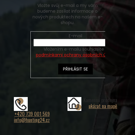
Vložte svůj e-mail a my vám
budeme zasílat informace o
nových produktech na našem e-
shopu.
E-mail
Vložením e-mailu souhlasíte s
podmínkami ochrany osobních údajů
PŘIHLÁSIT SE
Kamenná prodejna
ukázat na mapě
+420 739 001 569
info@hunting24.cz