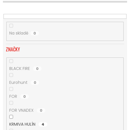
U
K
T
Ů
Na skladě
0
ZNAČKY
BLACK FIRE
0
Eurohunt
0
FOR
0
FOR VNADEX
0
KRMIVA HULÍN
4