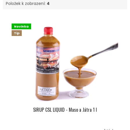
Položek k zobrazení:
4
V
Ý
Novinka
P
Tip
I
S
P
R
O
D
U
K
T
Ů
SIRUP CSL LIQUID - Maso a Játra 1 l