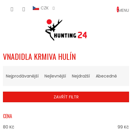
Přejít
NÁKUP
na
CZK
obsah
KOŠÍK
VNADIDLA KRMIVA HULÍN
Ř
A
Nejprodávanější
Nejlevnější
Nejdražší
Abecedně
Z
E
N
ZAVŘÍT FILTR
Í
P
R
CENA
O
D
80
Kč
99
Kč