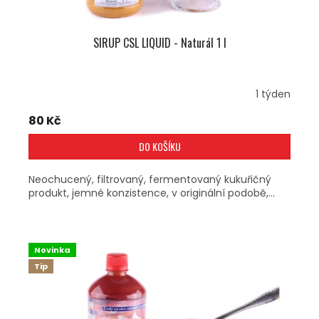
SIRUP CSL LIQUID - Naturál 1 l
1 týden
80 Kč
DO KOŠÍKU
Neochucený, filtrovaný, fermentovaný kukuřičný
produkt, jemné konzistence, v originální podobě,...
Novinka
Tip