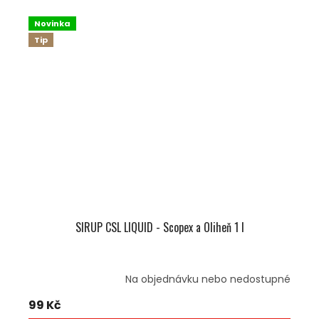
Novinka
Tip
SIRUP CSL LIQUID - Scopex a Oliheň 1 l
Na objednávku nebo nedostupné
99 Kč