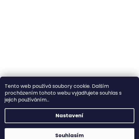
Tento web používá soubory cookie. Dalším
procházením tohoto webu vyjadřujete souhlas s
×
Hledáte nejvýhodnější cenu? Získáte jí
jejich používáním...
pomocí
registrace
.
Nastavení
×
Kromě věrnostních slev získáte také
slevu na služby na prodejně ve Zlíně!
Souhlasím
1% SLEVA NA PRVNÍ NÁKUP - POMOCÍ SLEVOVÉHO