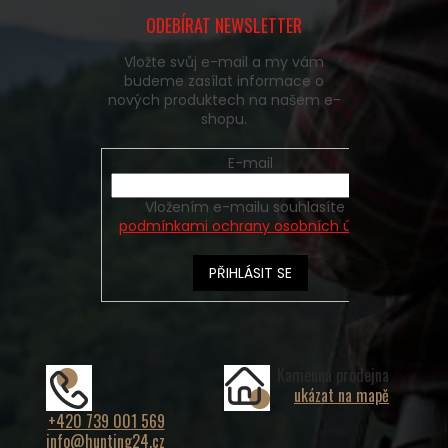
ODEBÍRAT NEWSLETTER
Vložte svůj e-mail a my vám
budeme zasílat informace o
nových produktech na našem e-
shopu.
E-mail
Vložením e-mailu souhlasíte s
podmínkami ochrany osobních údajů
PŘIHLÁSIT SE
Kamenná prodejna
ukázat na mapě
+420 739 001 569
info@hunting24.cz