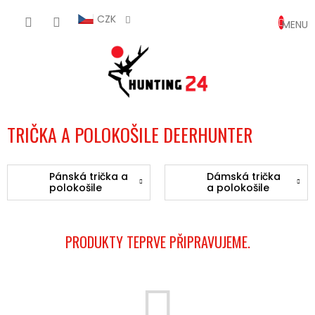
Přejít
NÁKUP
na
CZK
obsah
KOŠÍK
TRIČKA A POLOKOŠILE DEERHUNTER
Pánská trička a
Dámská trička
polokošile
a polokošile
PRODUKTY TEPRVE PŘIPRAVUJEME.