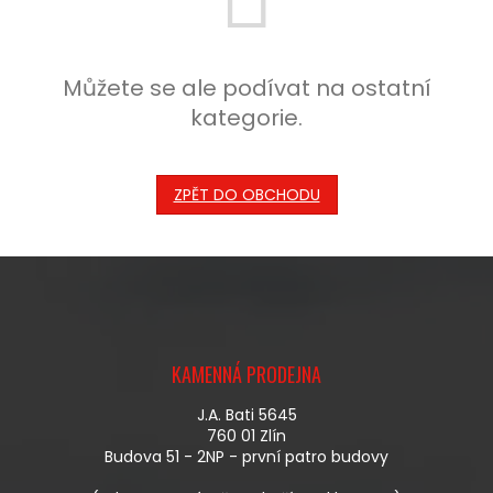
Můžete se ale podívat na ostatní
kategorie.
ZPĚT DO OBCHODU
Z
Á
KAMENNÁ PRODEJNA
P
A
J.A. Bati 5645
T
760 01 Zlín
Í
Budova 51 - 2NP - první patro budovy