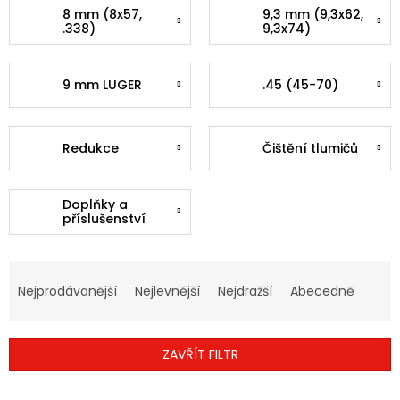
8 mm (8x57,
9,3 mm (9,3x62,
.338)
9,3x74)
9 mm LUGER
.45 (45-70)
Redukce
Čištění tlumičů
Doplňky a
příslušenství
Ř
A
Nejprodávanější
Nejlevnější
Nejdražší
Abecedně
Z
E
N
ZAVŘÍT FILTR
Í
P