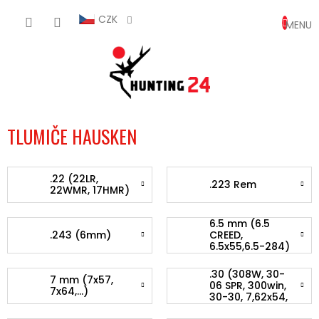
Přejít
NÁKUP
na
CZK
obsah
KOŠÍK
TLUMIČE HAUSKEN
.22 (22LR,
.223 Rem
22WMR, 17HMR)
6.5 mm (6.5
.243 (6mm)
CREED,
6.5x55,6.5-284)
.30 (308W, 30-
7 mm (7x57,
06 SPR, 300win,
7x64,...)
30-30, 7,62x54,
7,62x39)