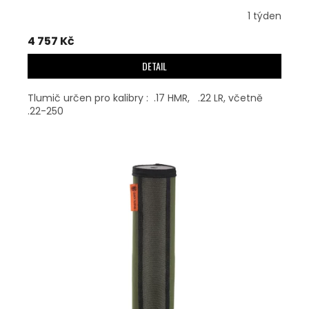
1 týden
4 757 Kč
DETAIL
Tlumič určen pro kalibry : .17 HMR, .22 LR, včetně
.22-250