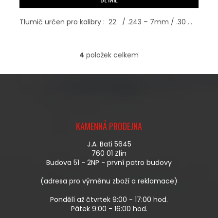
Tlumič určen pro kalibry : 22 / .243 – 7mm / .30 ...
4
položek celkem
O
V
L
Á
D
A
Z
C
Á
Í
KAMENNÁ PRODEJNA
P
P
A
R
J.A. Bati 5645
T
V
760 01 Zlín
Í
K
Budova 51 - 2NP - první patro budovy
Y
V
(adresa pro výměnu zboží a reklamace)
Ý
P
Pondělí až čtvrtek 9:00 - 17:00 hod.
I
Pátek 9:00 - 16:00 hod.
S