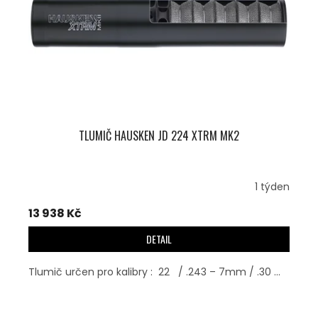
TLUMIČ HAUSKEN JD 224 XTRM MK2
1 týden
13 938 Kč
DETAIL
Tlumič určen pro kalibry : 22 / .243 – 7mm / .30 ...