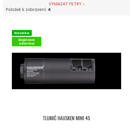
VYMAZAT FILTRY
Položek k zobrazení:
4
V
Ý
Novinka
P
Doprava
I
zdarma
S
P
R
O
D
U
K
T
Ů
TLUMIČ HAUSKEN MINI 45