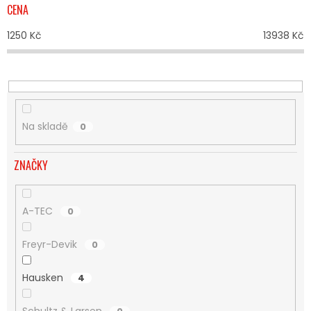
R
CENA
O
D
1250
Kč
13938
Kč
U
K
T
Ů
Na skladě
0
ZNAČKY
A-TEC
0
Freyr-Devik
0
Hausken
4