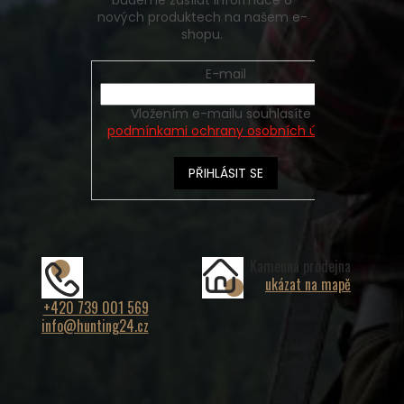
budeme zasílat informace o
nových produktech na našem e-
shopu.
E-mail
Vložením e-mailu souhlasíte s
podmínkami ochrany osobních údajů
PŘIHLÁSIT SE
Kamenná prodejna
ukázat na mapě
+420 739 001 569
info@hunting24.cz