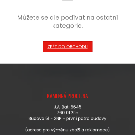
Můžete se ale podívat na ostatní
kategorie.
ZPĚT DO OBCHODU
Z
Á
KAMENNÁ PRODEJNA
P
A
J.A. Bati 5645
T
760 01 Zlín
Í
Budova 51 - 2NP - první patro budovy
(adresa pro výměnu zboží a reklamace)