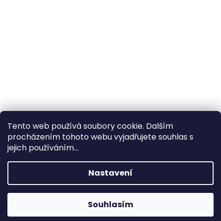
Tento web používá soubory cookie. Dalším
procházením tohoto webu vyjadřujete souhlas s
×
Hledáte nejvýhodnější cenu? Získáte jí
jejich používáním...
pomocí
registrace
.
Nastavení
×
Kromě věrnostních slev získáte také
slevu na služby na prodejně ve Zlíně!
Souhlasím
1% SLEVA NA PRVNÍ NÁKUP - POMOCÍ SLEVOVÉHO
KÓDU "
PRVNINAKUP
"