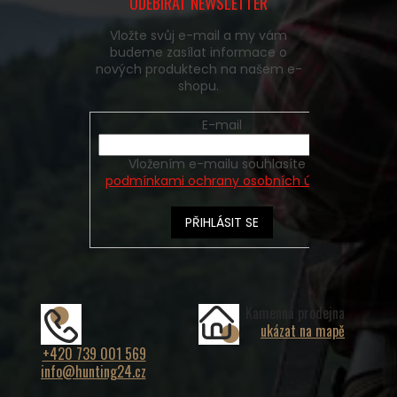
ODEBÍRAT NEWSLETTER
Vložte svůj e-mail a my vám
budeme zasílat informace o
nových produktech na našem e-
shopu.
E-mail
Vložením e-mailu souhlasíte s
podmínkami ochrany osobních údajů
PŘIHLÁSIT SE
Kamenná prodejna
ukázat na mapě
+420 739 001 569
info@hunting24.cz