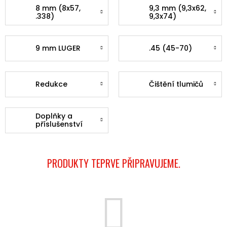
8 mm (8x57,
9,3 mm (9,3x62,
.338)
9,3x74)
9 mm LUGER
.45 (45-70)
Redukce
Čištění tlumičů
Doplňky a
příslušenství
PRODUKTY TEPRVE PŘIPRAVUJEME.