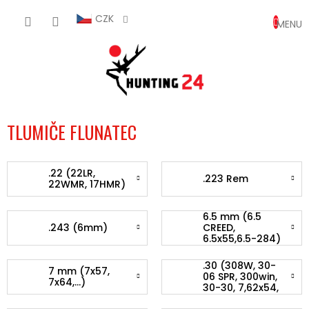
Přejít
NÁKUP
na
CZK
obsah
KOŠÍK
TLUMIČE FLUNATEC
.22 (22LR,
.223 Rem
22WMR, 17HMR)
6.5 mm (6.5
.243 (6mm)
CREED,
6.5x55,6.5-284)
.30 (308W, 30-
7 mm (7x57,
06 SPR, 300win,
7x64,...)
30-30, 7,62x54,
7,62x39)