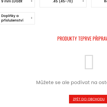
7,62x39)
9 mm LUGER
.45 (45-70)
R
Doplňky a
příslušenství
PRODUKTY TEPRVE PŘIPRA
Můžete se ale podívat na ost
ZPĚT DO OBCHODU