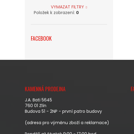
VYMAZAT FILTRY
Položek k zobrazení:
0
FACEBOOK
Z
Á
KAMENNÁ PRODEJNA
F
P
A
J.A. Bati 5645
T
760 01 Zlín
Budova 51 - 2NP - první patro budovy
Í
(adresa pro výměnu zboží a reklamace)
Pondělí až čtvrtek 9:00 - 17:00 hod.