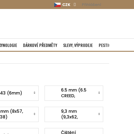
CZK
Přihlášení
KYNOLOGIE
DÁRKOVÉ PŘEDMĚTY
SLEVY, VÝPRODEJE
PESTICIDY
ROZBA
6.5 mm (6.5
243 (6mm)
CREED,
6.5x55,6.5-
284)
 mm (8x57,
9,3 mm
338)
(9,3x62,
9,3x74)
Čištění