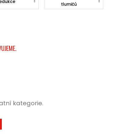
edukce
tlumičů
VUJEME.
atní kategorie.