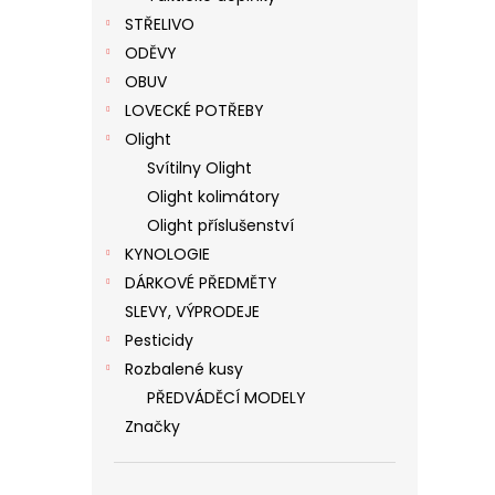
STŘELIVO
ODĚVY
OBUV
LOVECKÉ POTŘEBY
Olight
Svítilny Olight
Olight kolimátory
Olight příslušenství
KYNOLOGIE
DÁRKOVÉ PŘEDMĚTY
SLEVY, VÝPRODEJE
Pesticidy
Rozbalené kusy
PŘEDVÁDĚCÍ MODELY
Značky