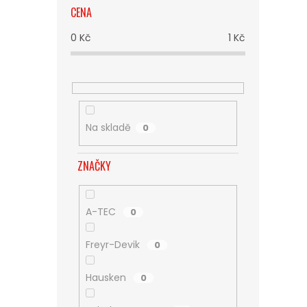
CENA
0
Kč
1
Kč
Na skladě
0
ZNAČKY
A-TEC
0
Freyr-Devik
0
Hausken
0