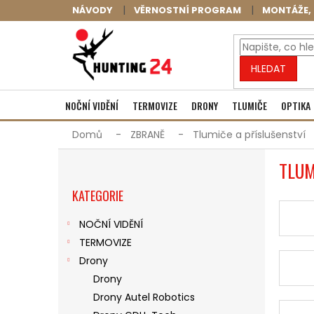
Přejít
NÁVODY
VĚRNOSTNÍ PROGRAM
MONTÁŽE, 
na
obsah
HLEDAT
NOČNÍ VIDĚNÍ
TERMOVIZE
DRONY
TLUMIČE
OPTIKA
Domů
ZBRANĚ
Tlumiče a příslušenství
P
TLUM
O
Přeskočit
S
KATEGORIE
kategorie
T
R
NOČNÍ VIDĚNÍ
A
TERMOVIZE
N
N
Drony
Í
Drony
P
Drony Autel Robotics
A