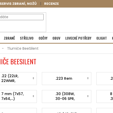
SERVIS ZBRANÍ, NOŽŮ
RECENZE
NÁKUPNÍ
Prázdný košík
ZBRANĚ
STŘELIVO
ODĚVY
OBUV
LOVECKÉ POTŘEBY
OLIGHT
KOŠÍK
Tlumiče BeeSilent
IČE BEESILENT
.22 (22LR,
.223 Rem
.
22WMR,
17HMR)
7 mm (7x57,
.30 (308W,
8
7x64,...)
30-06 SPR,
.
300win, 30-
30, 7,62x54,