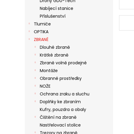
Drony GDU-Tech
N
Nabíjecí stanice
E
Příslušenství
L
Tlumiče
OPTIKA
ZBRANĚ
Dlouhé zbraně
Krátké zbraně
Zbraně volně prodejné
Montáže
Obranné prostředky
NOŽE
Ochrana zraku a sluchu
Doplňky ke zbraním
Kufry, pouzdra a obaly
Čištění na zbraně
Nastřelovací stolice
Trezory na zbraně