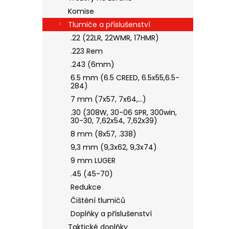
Komise
Tlumiče a příslušenství
.22 (22LR, 22WMR, 17HMR)
.223 Rem
.243 (6mm)
6.5 mm (6.5 CREED, 6.5x55,6.5-
284)
7 mm (7x57, 7x64,...)
.30 (308W, 30-06 SPR, 300win,
30-30, 7,62x54, 7,62x39)
8 mm (8x57, .338)
9,3 mm (9,3x62, 9,3x74)
9 mm LUGER
.45 (45-70)
Redukce
Čištění tlumičů
Doplňky a příslušenství
Taktické doplňky