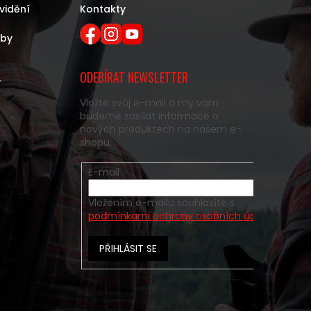
vidění
Kontakty
eby
ODEBÍRAT NEWSLETTER
y
Vložte svůj e-mail a my vám
budeme zasílat informace o
nových produktech na našem e-
shopu.
E-mail
Vložením e-mailu souhlasíte s
podmínkami ochrany osobních údajů
PŘIHLÁSIT SE