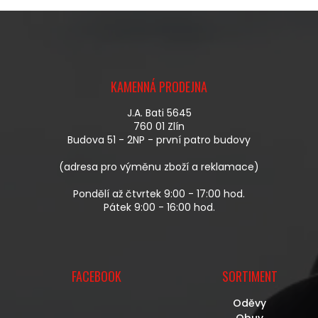
Z
Á
KAMENNÁ PRODEJNA
P
A
J.A. Bati 5645
T
760 01 Zlín
Í
Budova 51 - 2NP - první patro budovy
(adresa pro výměnu zboží a reklamace)
Pondělí až čtvrtek 9:00 - 17:00 hod.
Pátek 9:00 - 16:00 hod.
FACEBOOK
SORTIMENT
Oděvy
Obuv