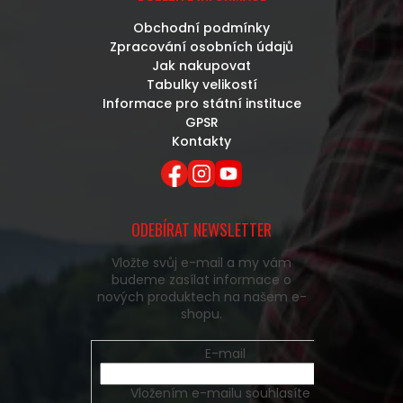
Obchodní podmínky
Zpracování osobních údajů
Jak nakupovat
Tabulky velikostí
Informace pro státní instituce
GPSR
Kontakty
ODEBÍRAT NEWSLETTER
Vložte svůj e-mail a my vám
budeme zasílat informace o
nových produktech na našem e-
shopu.
E-mail
Vložením e-mailu souhlasíte s