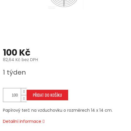
100 Kč
82,64 Kč bez DPH
Měrná
1 týden
cena:
PŘIDAT DO KOŠÍKU
Papírový terč na vzduchovku o rozměrech 14 x 14 cm.
Detailní informace