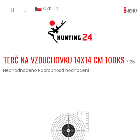
Přejít
NÁKUP
na
CZK
obsah
KOŠÍK
TERČ NA VZDUCHOVKU 14X14 CM 100KS
7126
Průměrné
Neohodnoceno
Podrobnosti hodnocení
hodnocení
produktu
je
0,0
z
5
hvězdiček.