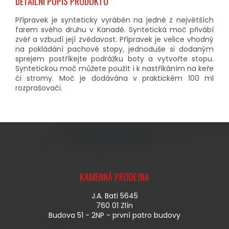
DETAILNÍ POPIS PRODUKTU
Přípravek je synteticky vyráběn na jedné z největších
farem svého druhu v Kanadě. Syntetická moč přivábí
zvěř a vzbudí její zvědavost. Přípravek je velice vhodný
na pokládání pachové stopy, jednoduše si dodaným
sprejem postříkejte podrážku boty a vytvořte stopu.
Syntetickou moč můžete použít i k nastříkáním na keře
či stromy. Moč je dodávána v praktickém 100 ml
rozprašovači.
Z
Á
KAMENNÁ PRODEJNA
P
A
J.A. Bati 5645
T
760 01 Zlín
Í
Budova 51 - 2NP - první patro budovy