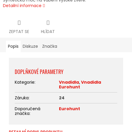
Syntetická moč na vábení vysoké zvěře.
Detailní informace
ZEPTAT SE
HLÍDAT
Popis
Diskuze
Značka
DOPLŇKOVÉ PARAMETRY
Kategorie
:
Vnadidla
,
Vnadidla
Eurohunt
Záruka
:
24
Doporučená
Eurohunt
značka
: