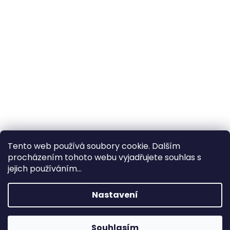
Tento web používá soubory cookie. Dalším
procházením tohoto webu vyjadřujete souhlas s
×
Hledáte nejvýhodnější cenu? Získáte jí
jejich používáním...
pomocí
registrace
.
Nastavení
×
Kromě věrnostních slev získáte také
slevu na služby na prodejně ve Zlíně!
Souhlasím