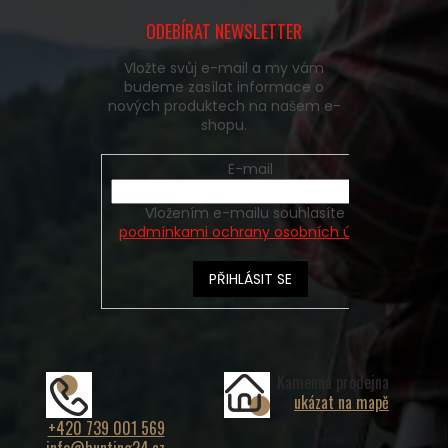
ODEBÍRAT NEWSLETTER
Vložte svůj e-mail a my vám
budeme zasílat informace o
nových produktech na našem e-
shopu.
E-mail
Vložením e-mailu souhlasíte s
podmínkami ochrany osobních údajů
PŘIHLÁSIT SE
Kamenná prodejna
ukázat na mapě
+420 739 001 569
info@hunting24.cz