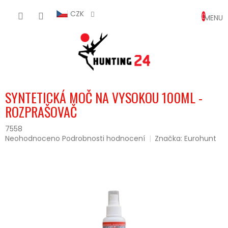
Přejít
NÁKUP
na
CZK
obsah
KOŠÍK
SYNTETICKÁ MOČ NA VYSOKOU 100ML -
ROZPRAŠOVAČ
7558
Průměrné
Neohodnoceno
Podrobnosti hodnocení
Značka:
Eurohunt
hodnocení
produktu
je
0,0
z
5
hvězdiček.