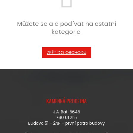
Můžete se ale podívat na ostatní
kategorie.
ZPĚT DO OBCHODU
Z
Á
KAMENNÁ PRODEJNA
P
A
J.A. Bati 5645
T
760 01 Zlín
Í
Budova 51 - 2NP - první patro budovy