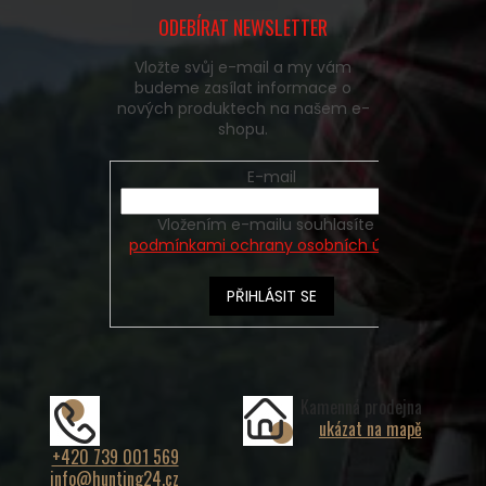
ODEBÍRAT NEWSLETTER
Vložte svůj e-mail a my vám
budeme zasílat informace o
nových produktech na našem e-
shopu.
E-mail
Vložením e-mailu souhlasíte s
podmínkami ochrany osobních údajů
PŘIHLÁSIT SE
Kamenná prodejna
ukázat na mapě
+420 739 001 569
info@hunting24.cz