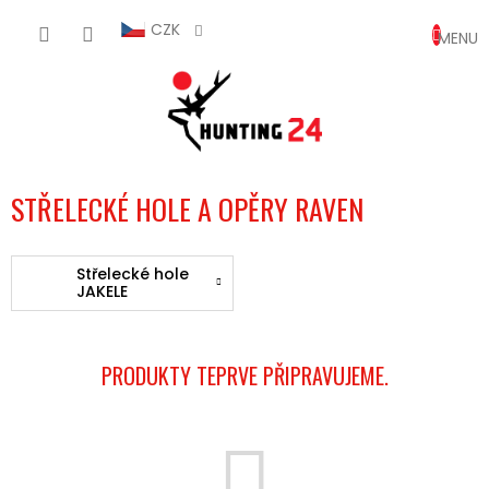
Přejít
NÁKUP
na
CZK
obsah
KOŠÍK
STŘELECKÉ HOLE A OPĚRY RAVEN
Střelecké hole
JAKELE
PRODUKTY TEPRVE PŘIPRAVUJEME.