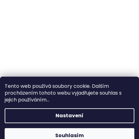
Tento web používá soubory cookie. Dalším
procházením tohoto webu vyjadřujete souhlas s
×
Hledáte nejvýhodnější cenu? Získáte jí
jejich používáním...
pomocí
registrace
.
Nastavení
×
Kromě věrnostních slev získáte také
slevu na služby na prodejně ve Zlíně!
Souhlasím
1% SLEVA NA PRVNÍ NÁKUP - POMOCÍ SLEVOVÉHO