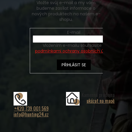
Vložte svůj e-mail a my vám
budeme zasílat informace o
nových produktech na našem e-
shopu.
E-mail
Vložením e-mailu souhlasíte s
podmínkami ochrany osobních údajů
PŘIHLÁSIT SE
Kamenná prodejna
ukázat na mapě
+420 739 001 569
info@hunting24.cz