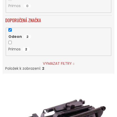
Primos
0
DOPORUČENÁ ZNAČKA
Odeon
2
Primos
2
VYMAZAT FILTRY
Položek k zobrazení:
2
V
Ý
P
I
S
P
R