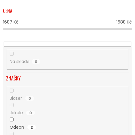
P
R
CENA
O
D
1687
Kč
1688
Kč
U
K
T
Ů
Na skladě
0
ZNAČKY
Blaser
0
Jakele
0
Odeon
2