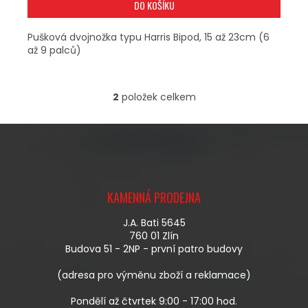
DO KOŠÍKU
Pušková dvojnožka typu Harris Bipod, 15 až 23cm (6
až 9 palců)
2
položek celkem
O
V
L
Á
D
A
Z
C
Á
Í
KAMENNÁ PRODEJNA
P
P
A
R
J.A. Bati 5645
T
V
760 01 Zlín
Í
K
Budova 51 - 2NP - první patro budovy
Y
V
(adresa pro výměnu zboží a reklamace)
Ý
P
Pondělí až čtvrtek 9:00 - 17:00 hod.