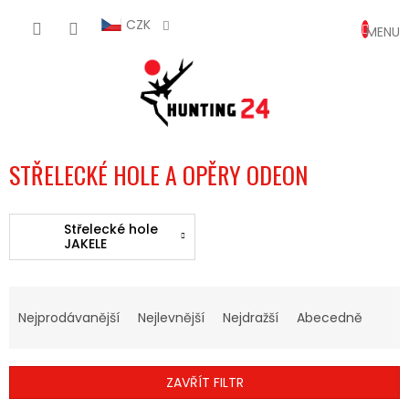
Přejít
NÁKUP
na
CZK
obsah
KOŠÍK
STŘELECKÉ HOLE A OPĚRY ODEON
Střelecké hole
JAKELE
Ř
A
Nejprodávanější
Nejlevnější
Nejdražší
Abecedně
Z
E
N
ZAVŘÍT FILTR
Í