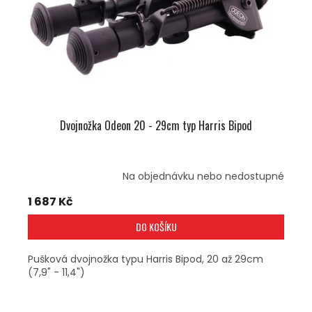
O
D
U
K
T
Ů
Dvojnožka Odeon 20 - 29cm typ Harris Bipod
Na objednávku nebo nedostupné
1 687 Kč
DO KOŠÍKU
Pušková dvojnožka typu Harris Bipod, 20 až 29cm
(7,9" - 11,4")