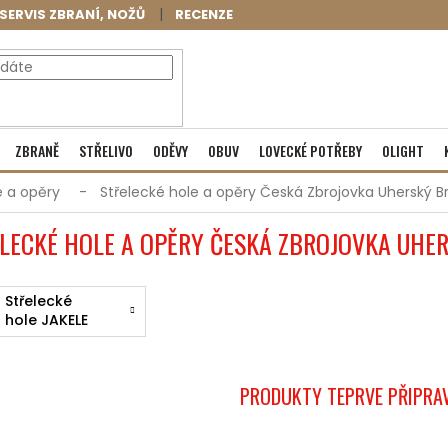
SERVIS ZBRANÍ, NOŽŮ
RECENZE
NÁKUPNÍ
Prázdný košík
ZBRANĚ
STŘELIVO
ODĚVY
OBUV
LOVECKÉ POTŘEBY
OLIGHT
KOŠÍK
e a opěry
Střelecké hole a opěry Česká Zbrojovka Uherský B
LECKÉ HOLE A OPĚRY ČESKÁ ZBROJOVKA UHE
Střelecké
hole JAKELE
PRODUKTY TEPRVE PŘIPRA