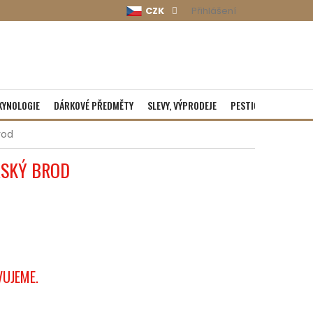
CZK
Přihlášení
KYNOLOGIE
DÁRKOVÉ PŘEDMĚTY
SLEVY, VÝPRODEJE
PESTICIDY
ROZBA
rod
RSKÝ BROD
VUJEME.