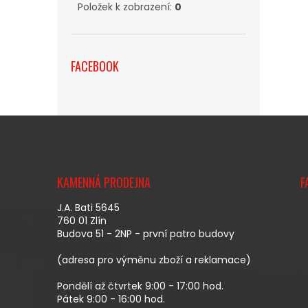
Položek k zobrazení:
0
FACEBOOK
Z
Á
KAMENNÁ PRODEJNA
F
P
A
J.A. Bati 5645
T
760 01 Zlín
Budova 51 - 2NP - první patro budovy
Í
(adresa pro výměnu zboží a reklamace)
Pondělí až čtvrtek 9:00 - 17:00 hod.
Pátek 9:00 - 16:00 hod.