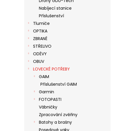
Drony GDU-Tech
N
Nabíjecí stanice
E
Příslušenství
L
Tlumiče
OPTIKA
ZBRANĚ
STŘELIVO
ODĚVY
OBUV
LOVECKÉ POTŘEBY
GAIM
Příslušenství GAIM
Garmin
FOTOPASTI
Vábničky
Zpracování zvěřiny
Batohy a brašny
Posedové vaky