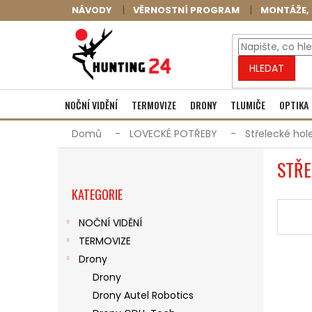
Přejít
NÁVODY
VĚRNOSTNÍ PROGRAM
MONTÁŽE, 
na
obsah
HLEDAT
NOČNÍ VIDĚNÍ
TERMOVIZE
DRONY
TLUMIČE
OPTIKA
Domů
LOVECKÉ POTŘEBY
Střelecké hol
P
STŘE
O
Přeskočit
S
KATEGORIE
kategorie
T
R
NOČNÍ VIDĚNÍ
A
TERMOVIZE
N
N
Drony
Í
Drony
P
Drony Autel Robotics
A