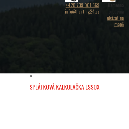
+420 739 001 569
Kamenná
info@hunting24.cz
prodejna
ukázat na
mapě
×
SPLÁTKOVÁ KALKULAČKA ESSOX