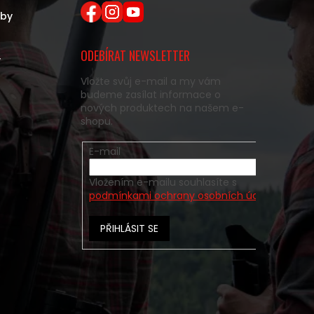
eby
ODEBÍRAT NEWSLETTER
y
Vložte svůj e-mail a my vám
budeme zasílat informace o
nových produktech na našem e-
shopu.
E-mail
Vložením e-mailu souhlasíte s
podmínkami ochrany osobních údajů
PŘIHLÁSIT SE