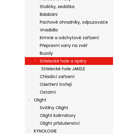
Stoličky, sedátka
Balabáni
Pachové ohradníky, odpuzovače
Vnadidla
Krmné a odchytové zařízení
Přepravní vany na zvěř
Buzoly
Střelecké hole a opěry
Střelecké hole JAKELE
Chladící zařízení
Ošetření trofejí
Ostatní
Olight
Svítilny Olight
Olight kolimátory
Olight příslušenství
KYNOLOGIE