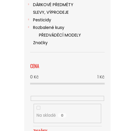
DÁRKOVÉ PŘEDMĚTY
SLEVY, VÝPRODEJE
Pesticidy
Rozbalené kusy
PŘEDVÁDĚCÍ MODELY
Značky
CENA
0
Kč
1
Kč
Na skladě
0