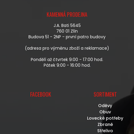
A
Z
C
Á
Í
KAMENNÁ PRODEJNA
P
P
A
R
J.A. Bati 5645
T
V
760 01 Zlín
Í
K
Budova 51 - 2NP - první patro budovy
Y
V
(adresa pro výměnu zboží a reklamace)
Ý
P
Pondělí až čtvrtek 9:00 - 17:00 hod.
I
Pátek 9:00 - 16:00 hod.
S
U
FACEBOOK
SORTIMENT
Oděvy
Obuv
Lovecké potřeby
Zbraně
Střelivo