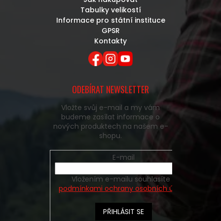
Tabulky velikostí
Informace pro státní instituce
GPSR
Kontakty
ODEBÍRAT NEWSLETTER
Vložte svůj e-mail a my vám
budeme zasílat informace o
nových produktech na našem e-
shopu.
E-mail
Vložením e-mailu souhlasíte s
podmínkami ochrany osobních údajů
PŘIHLÁSIT SE