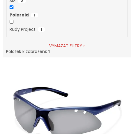
3M
2
Polaroid
1
Rudy Project
1
VYMAZAT FILTRY
Položek k zobrazení:
1
V
Ý
P
I
S
P
R
O
D
U
K