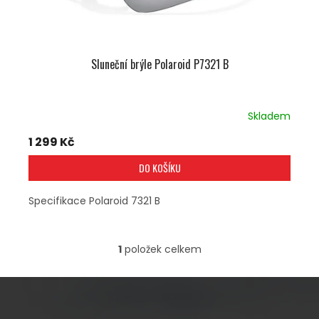
T
Ů
Sluneční brýle Polaroid P7321 B
Skladem
1 299 Kč
DO KOŠÍKU
Specifikace Polaroid 7321 B
1
položek celkem
O
V
L
Á
D