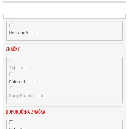
U
K
T
Ů
Na skladě
1
ZNAČKY
3M
0
Polaroid
1
Rudy Project
0
DOPORUČENÁ ZNAČKA