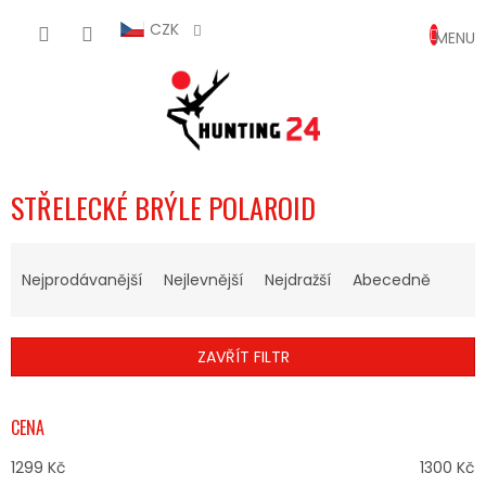
Přejít
NÁKUP
na
CZK
obsah
KOŠÍK
STŘELECKÉ BRÝLE POLAROID
Ř
A
Nejprodávanější
Nejlevnější
Nejdražší
Abecedně
Z
E
N
ZAVŘÍT FILTR
Í
P
R
CENA
O
D
1299
Kč
1300
Kč