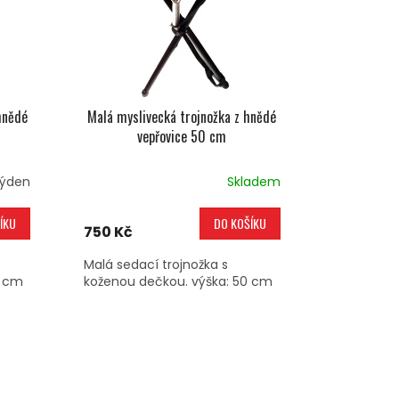
hnědé
Malá myslivecká trojnožka z hnědé
vepřovice 50 cm
týden
Skladem
ÍKU
DO KOŠÍKU
750 Kč
Malá sedací trojnožka s
0 cm
koženou dečkou. výška: 50 cm