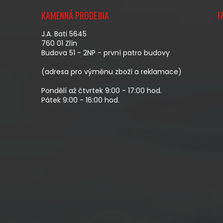
Z
Á
KAMENNÁ PRODEJNA
F
P
A
J.A. Bati 5645
T
760 01 Zlín
Budova 51 - 2NP - první patro budovy
Í
(adresa pro výměnu zboží a reklamace)
Pondělí až čtvrtek 9:00 - 17:00 hod.
Pátek 9:00 - 16:00 hod.