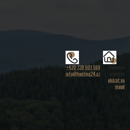
+420 739 001 569
Kamenná
info@hunting24.cz
prodejna
ukázat na
mapě