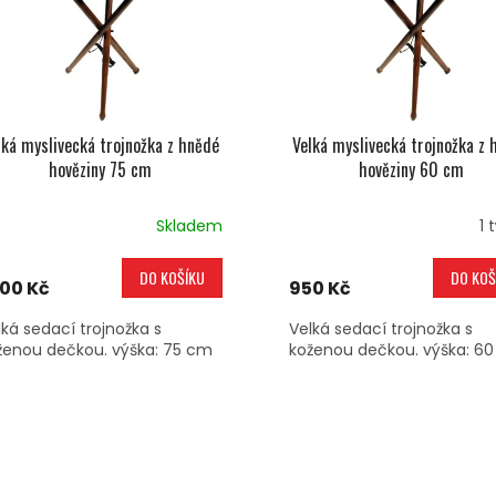
lká myslivecká trojnožka z hnědé
Velká myslivecká trojnožka z 
hověziny 75 cm
hověziny 60 cm
Skladem
1 
DO KOŠÍKU
DO KOŠ
300 Kč
950 Kč
lká sedací trojnožka s
Velká sedací trojnožka s
ženou dečkou. výška: 75 cm
koženou dečkou. výška: 6