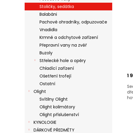
Stoličky, sedátka
Balabáni
Pachové ohradníky, odpuzovače
Vnadidla
Krmné a odchytové zařízení
Přepravní vany na zvěř
Buzoly
Střelecké hole a opěry
Chladící zařízení
1 
Ošetření trofejí
Ostatní
Se
Olight
dř
ho
Svítilny Olight
Olight kolimátory
Olight příslušenství
KYNOLOGIE
DÁRKOVÉ PŘEDMĚTY