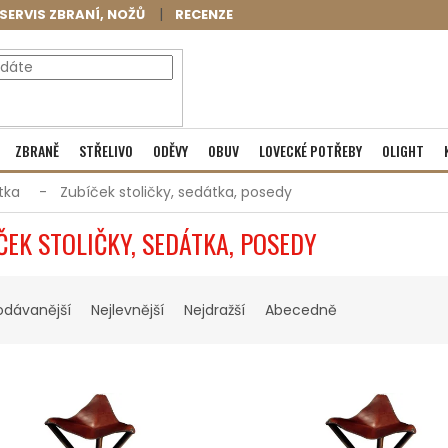
SERVIS ZBRANÍ, NOŽŮ
RECENZE
NÁKUPNÍ
Prázdný košík
ZBRANĚ
STŘELIVO
ODĚVY
OBUV
LOVECKÉ POTŘEBY
OLIGHT
KOŠÍK
tka
Zubíček stoličky, sedátka, posedy
ČEK STOLIČKY, SEDÁTKA, POSEDY
odávanější
Nejlevnější
Nejdražší
Abecedně