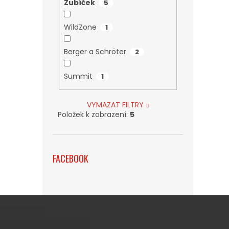
Zubíček
5
WildZone
1
Berger a Schröter
2
Summit
1
VYMAZAT FILTRY
Položek k zobrazení:
5
FACEBOOK