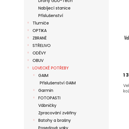
Drony GDU-Tech
S
O
N
Nabíjecí stanice
P
D
E
R
U
Příslušenství
L
O
K
Tlumiče
D
T
OPTIKA
U
Ů
Ve
ZBRANĚ
K
STŘELIVO
T
Ů
ODĚVY
OBUV
LOVECKÉ POTŘEBY
1 
GAIM
Příslušenství GAIM
Ve
Garmin
ko
FOTOPASTI
Vábničky
Zpracování zvěřiny
Batohy a brašny
Posedové vaky