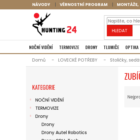
Přejít
NÁVODY
VĚRNOSTNÍ PROGRAM
MONTÁŽE, 
na
obsah
HLEDAT
NOČNÍ VIDĚNÍ
TERMOVIZE
DRONY
TLUMIČE
OPTIKA
Domů
LOVECKÉ POTŘEBY
Stoličky, sedá
P
ZUBÍ
O
Přeskočit
S
KATEGORIE
kategorie
Ř
T
A
R
Nejpr
NOČNÍ VIDĚNÍ
Z
A
TERMOVIZE
E
N
V
N
N
Drony
Ý
Í
Í
Drony
P
P
P
Drony Autel Robotics
I
R
A