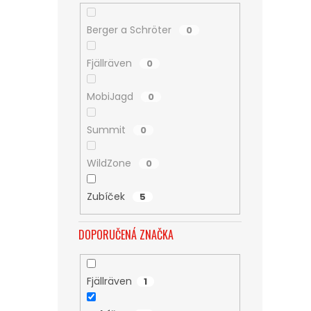
Berger a Schröter
0
Fjällräven
0
MobiJagd
0
Summit
0
WildZone
0
Zubíček
5
DOPORUČENÁ ZNAČKA
Fjällräven
1