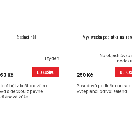
Sedací hůl
Myslivecká podložka na sez
Na objednávku
1 týden
nedost
DO KOŠÍKU
DO KOŠ
960 Kč
250 Kč
dací hůl z kaštanového
Posedová podložka na sez
eva s dečkou z pevné
vyteplená. barva: zelená
vězinové kůže.
O
V
L