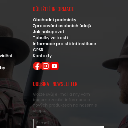
DŮLEŽITÉ INFORMACE
Obchodní podmínky
Zpracování osobních údajů
Jak nakupovat
Tabulky velikostí
Informace pro státní instituce
GPSR
vidění
Kontakty
eby
ODEBÍRAT NEWSLETTER
y
Vložte svůj e-mail a my vám
budeme zasílat informace o
nových produktech na našem e-
shopu.
E-mail