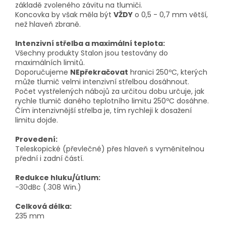
základě zvoleného závitu na tlumiči.
Koncovka by však měla být
VŽDY
o 0,5 - 0,7 mm větší,
než hlaveň zbraně.
Intenzivní střelba a maximální teplota:
Všechny produkty Stalon jsou testovány do
maximálních limitů.
Doporučujeme
NEpřekračovat
hranici 250ºC, kterých
může tlumič velmi intenzivní střelbou dosáhnout.
Počet vystřelených nábojů za určitou dobu určuje, jak
rychle tlumič daného teplotního limitu 250ºC dosáhne.
Čím intenzivnější střelba je, tím rychleji k dosažení
limitu dojde.
Provedení:
Teleskopické (převlečné) přes hlaveň s vyměnitelnou
přední i zadní částí.
Redukce hluku/útlum:
-30dBc (.308 Win.)
Celková délka:
235 mm