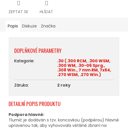
ZEPTAT SE
HLÍDAT
Popis
Diskuze
Značka
DOPLŇKOVÉ PARAMETRY
Kategorie
:
.30 (.300 RCM, .300 WSM,
.300 WM, .30-06 Sprg.,
.308 Win., 7 mm RM, 7x64,
.270 WSM, .270 Win.)
Záruka
:
2 roky
DETAILNÍ POPIS PRODUKTU
Podpora hlavně:
Tlumič je dodáván s tzv. koncovkou (podpěrou) hlavně
upravenou tak, aby vyhovovala většině zbraní na