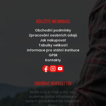
DŮLEŽITÉ INFORMACE
Obchodní podmínky
Zpracování osobních údajů
Jak nakupovat
Tabulky velikostí
Informace pro státní instituce
GPSR
Kontakty
ODEBÍRAT NEWSLETTER
Vložte svůj e-mail a my vám
budeme zasílat informace o
nových produktech na našem e-
shopu.