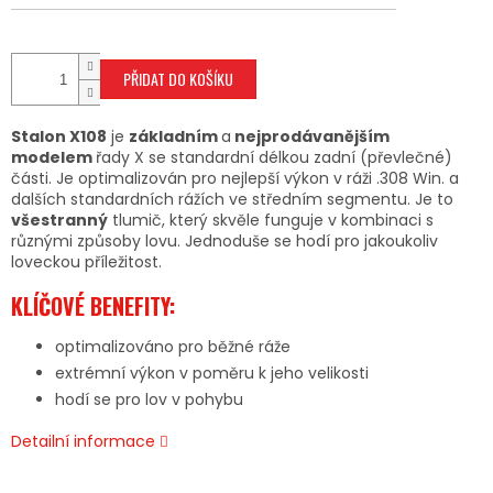
PŘIDAT DO KOŠÍKU
Stalon X108
je
základním
a
nejprodávanějším
modelem
řady X se standardní délkou zadní (převlečné)
části. Je optimalizován pro nejlepší výkon v ráži .308 Win. a
dalších standardních rážích ve středním segmentu. Je to
všestranný
tlumič, který skvěle funguje v kombinaci s
různými způsoby lovu. Jednoduše se hodí pro jakoukoliv
loveckou příležitost.
KLÍČOVÉ BENEFITY:
optimalizováno pro běžné ráže
extrémní výkon v poměru k jeho velikosti
hodí se pro lov v pohybu
Detailní informace