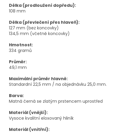
Délka (prodloužení dopředu):
108 mm
Délka (převlečení přes hlaveň):
127 mm (bez koncovky)
134,5 mm (včetně koncovky)
Hmotnost:
334 gramů
Průměr:
49,1 mm
Maximální průměr hlavně:
Standardní 22,5 mm / na objednávku 25,0 mm.
Barva:
Matná černá se zlatým prstencem uprostřed
Materiál (vnější):
Vysoce kvalitní eloxovaný hliník
Materiál (vnitřní):