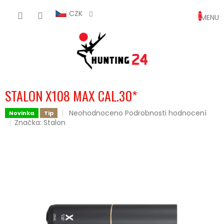
Přejít
NÁKUP
na
CZK
obsah
KOŠÍK
STALON X108 MAX CAL.30*
Průměrné
Neohodnoceno
Podrobnosti hodnocení
Novinka
Tip
hodnocení
Značka:
Stalon
produktu
je
0,0
z
5
hvězdiček.