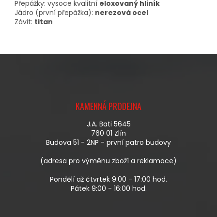
Přepážky: vysoce kvalitní
eloxovaný hliník
Jádro (první přepážka):
nerezová ocel
Závit:
titan
Z
Á
KAMENNÁ PRODEJNA
P
A
J.A. Bati 5645
T
760 01 Zlín
Í
Budova 51 - 2NP - první patro budovy
(adresa pro výměnu zboží a reklamace)
Pondělí až čtvrtek 9:00 - 17:00 hod.
Pátek 9:00 - 16:00 hod.