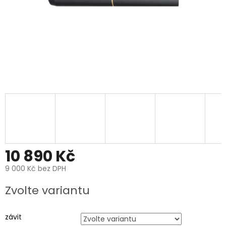
10 890 Kč
9 000 Kč bez DPH
Měrná
Zvolte variantu
cena:
závit