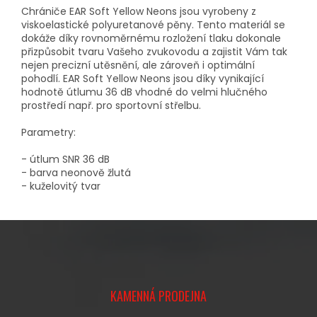
Chrániče EAR Soft Yellow Neons jsou vyrobeny z
viskoelastické polyuretanové pěny. Tento materiál se
dokáže díky rovnoměrnému rozložení tlaku dokonale
přizpůsobit tvaru Vašeho zvukovodu a zajistit Vám tak
nejen precizní utěsnění, ale zároveň i optimální
pohodlí. EAR Soft Yellow Neons jsou díky vynikající
hodnotě útlumu 36 dB vhodné do velmi hlučného
prostředí např. pro sportovní střelbu.
Parametry:
- útlum SNR 36 dB
- barva neonově žlutá
- kuželovitý tvar
Z
Á
KAMENNÁ PRODEJNA
P
A