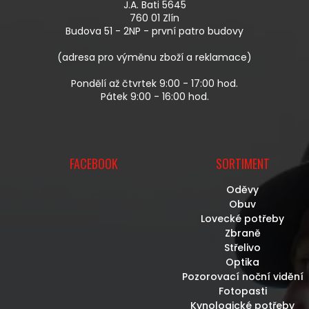
J.A. Bati 5645
T
760 01 Zlín
Í
Budova 51 - 2NP - první patro budovy
(adresa pro výměnu zboží a reklamace)
Pondělí až čtvrtek 9:00 - 17:00 hod.
Pátek 9:00 - 16:00 hod.
FACEBOOK
SORTIMENT
Oděvy
Obuv
Lovecké potřeby
Zbraně
Střelivo
Optika
Pozorovací noční vidění
Fotopasti
Kynologické potřeby