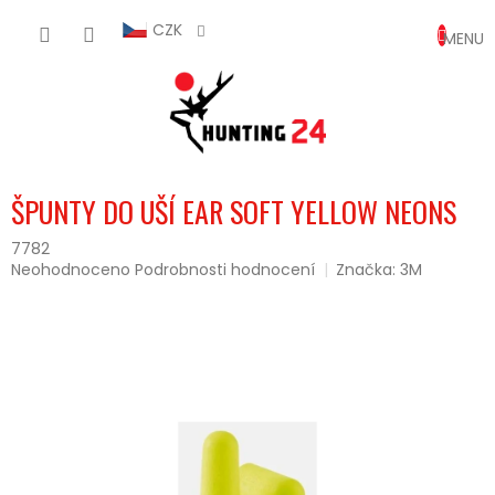
Přejít
NÁKUP
na
CZK
obsah
KOŠÍK
ŠPUNTY DO UŠÍ EAR SOFT YELLOW NEONS
7782
Průměrné
Neohodnoceno
Podrobnosti hodnocení
Značka:
3M
hodnocení
produktu
je
0,0
z
5
hvězdiček.