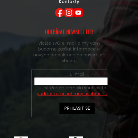
Kontakty
ODEBÍRAT NEWSLETTER
Vložte svůj e-mail a my vám
budeme zasílat informace o
nových produktech na našem e-
shopu.
E-mail
Vložením e-mailu souhlasíte s
podmínkami ochrany osobních údajů
PŘIHLÁSIT SE