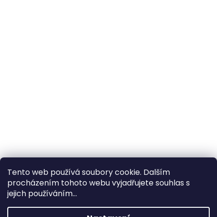
Tento web používá soubory cookie. Dalším
procházením tohoto webu vyjadřujete souhlas s
×
Hledáte nejvýhodnější cenu? Získáte jí
jejich používáním...
pomocí
registrace
.