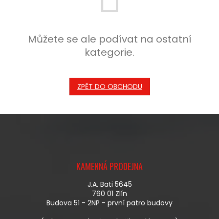
Můžete se ale podívat na ostatní
kategorie.
ZPĚT DO OBCHODU
Z
Á
KAMENNÁ PRODEJNA
P
A
J.A. Bati 5645
T
760 01 Zlín
Í
Budova 51 - 2NP - první patro budovy