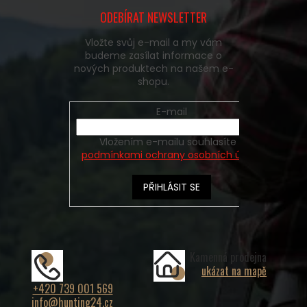
ODEBÍRAT NEWSLETTER
Vložte svůj e-mail a my vám
budeme zasílat informace o
nových produktech na našem e-
shopu.
E-mail
Vložením e-mailu souhlasíte s
podmínkami ochrany osobních údajů
PŘIHLÁSIT SE
Kamenná prodejna
ukázat na mapě
+420 739 001 569
info@hunting24.cz