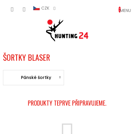
Přejít
NÁKUP
na
CZK
obsah
KOŠÍK
ŠORTKY BLASER
Pánské šortky
PRODUKTY TEPRVE PŘIPRAVUJEME.