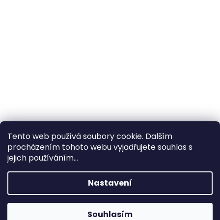
Tento web používá soubory cookie. Dalším
procházením tohoto webu vyjadřujete souhlas s
×
Hledáte nejvýhodnější cenu? Získáte jí
jejich používáním...
pomocí
registrace
.
Nastavení
×
Kromě věrnostních slev získáte také
slevu na služby na prodejně ve Zlíně!
Souhlasím
1% SLEVA NA PRVNÍ NÁKUP - POMOCÍ SLEVOVÉHO