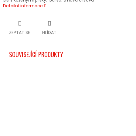
Šle s koženými prvky. Barva: tmavá olivová
Detailní informace
ZEPTAT SE
HLÍDAT
SOUVISEJÍCÍ PRODUKTY