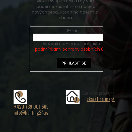
Vložte svůj e-mail a my vám
budeme zasílat informace o
nových produktech na našem e-
shopu.
E-mail
Vložením e-mailu souhlasíte s
podmínkami ochrany osobních údajů
PŘIHLÁSIT SE
Kamenná prodejna
ukázat na mapě
+420 739 001 569
info@hunting24.cz