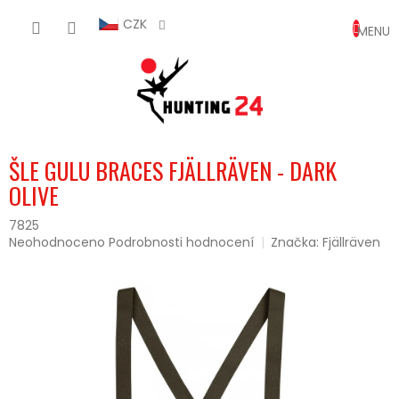
Přejít
NÁKUP
na
CZK
obsah
KOŠÍK
ŠLE GULU BRACES FJÄLLRÄVEN - DARK
OLIVE
7825
Průměrné
Neohodnoceno
Podrobnosti hodnocení
Značka:
Fjällräven
hodnocení
produktu
je
0,0
z
5
hvězdiček.