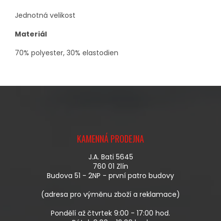
Jednotná velikost
Materiál
70% polyester, 30% elastodien
Z
Á
KAMENNÁ PRODEJNA
P
A
J.A. Bati 5645
T
760 01 Zlín
Í
Budova 51 - 2NP - první patro budovy
(adresa pro výměnu zboží a reklamace)
Pondělí až čtvrtek 9:00 - 17:00 hod.