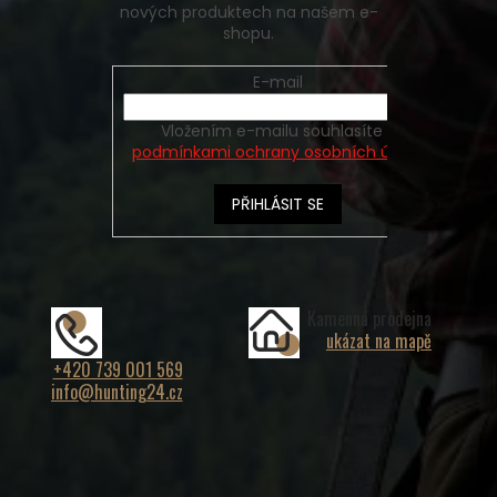
nových produktech na našem e-
shopu.
E-mail
Vložením e-mailu souhlasíte s
podmínkami ochrany osobních údajů
PŘIHLÁSIT SE
Kamenná prodejna
ukázat na mapě
+420 739 001 569
info@hunting24.cz