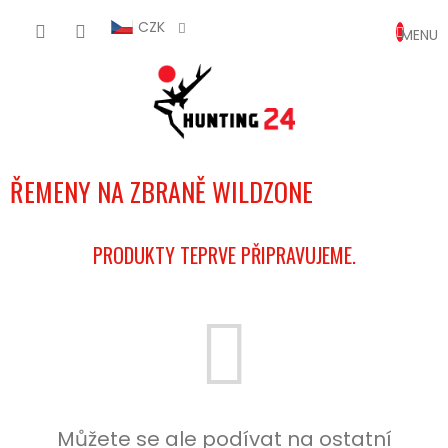
Přejít
NÁKUP
na
CZK
obsah
KOŠÍK
ŘEMENY NA ZBRANĚ WILDZONE
PRODUKTY TEPRVE PŘIPRAVUJEME.
Můžete se ale podívat na ostatní