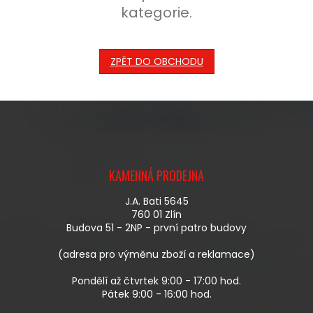
kategorie.
ZPĚT DO OBCHODU
Z
Á
KAMENNÁ PRODEJNA
P
A
J.A. Bati 5645
T
760 01 Zlín
Í
Budova 51 - 2NP - první patro budovy
(adresa pro výměnu zboží a reklamace)
Pondělí až čtvrtek 9:00 - 17:00 hod.
Pátek 9:00 - 16:00 hod.