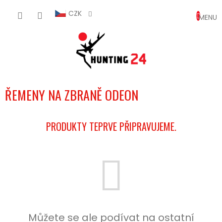
Přejít
NÁKUP
na
CZK
obsah
KOŠÍK
ŘEMENY NA ZBRANĚ ODEON
PRODUKTY TEPRVE PŘIPRAVUJEME.
Můžete se ale podívat na ostatní