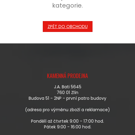
kategorie.
ZPĚT DO OBCHODU
Z
Á
KAMENNÁ PRODEJNA
P
A
J.A. Bati 5645
T
760 01 Zlín
Í
Budova 51 - 2NP - první patro budovy
(adresa pro výměnu zboží a reklamace)
Pondělí až čtvrtek 9:00 - 17:00 hod.
Pátek 9:00 - 16:00 hod.