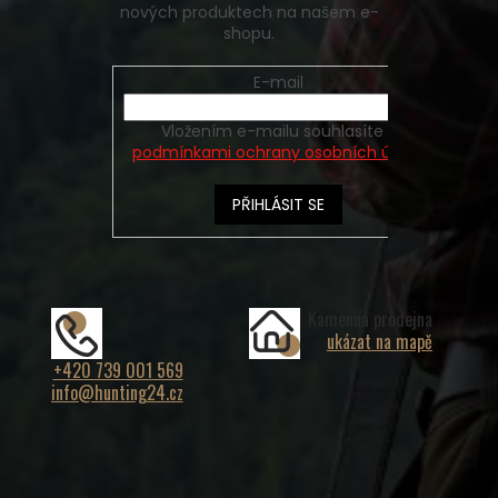
nových produktech na našem e-
shopu.
E-mail
Vložením e-mailu souhlasíte s
podmínkami ochrany osobních údajů
PŘIHLÁSIT SE
Kamenná prodejna
ukázat na mapě
+420 739 001 569
info@hunting24.cz