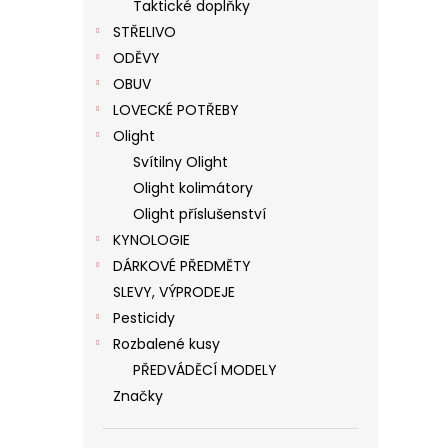
Taktické doplňky
STŘELIVO
ODĚVY
OBUV
LOVECKÉ POTŘEBY
Olight
Svítilny Olight
Olight kolimátory
Olight příslušenství
KYNOLOGIE
DÁRKOVÉ PŘEDMĚTY
SLEVY, VÝPRODEJE
Pesticidy
Rozbalené kusy
PŘEDVÁDĚCÍ MODELY
Značky