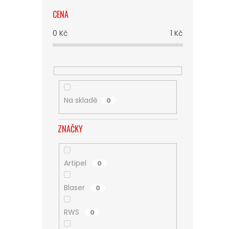
CENA
0
Kč
1
Kč
Na skladě
0
ZNAČKY
Artipel
0
Blaser
0
RWS
0