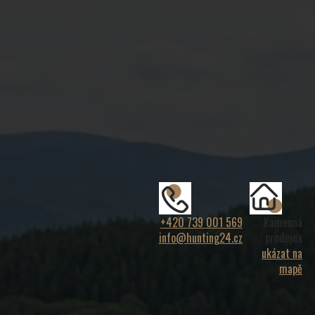
+420 739 001 569
Kamenná
info@hunting24.cz
prodejna
ukázat na
mapě