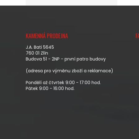
Z
Á
KAMENNÁ PRODEJNA
F
P
A
J.A. Bati 5645
T
760 01 Zlín
Budova 51 - 2NP - první patro budovy
Í
(adresa pro výměnu zboží a reklamace)
Pondělí až čtvrtek 9:00 - 17:00 hod.
Pátek 9:00 - 16:00 hod.