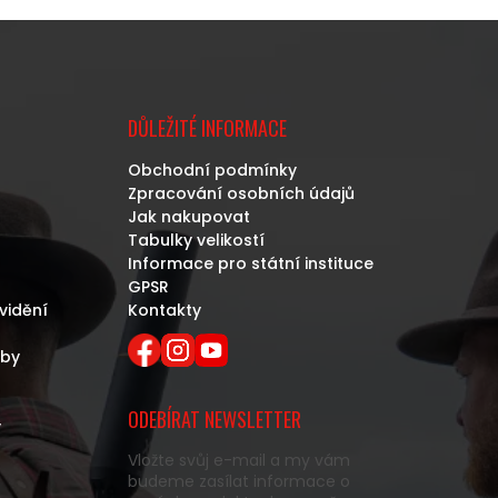
DŮLEŽITÉ INFORMACE
Obchodní podmínky
Zpracování osobních údajů
Jak nakupovat
Tabulky velikostí
Informace pro státní instituce
GPSR
vidění
Kontakty
eby
ODEBÍRAT NEWSLETTER
y
Vložte svůj e-mail a my vám
budeme zasílat informace o