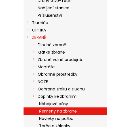
Drony GDU-Tech
N
Nabíjecí stanice
E
Příslušenství
L
Tlumiče
OPTIKA
ZBRANĚ
Dlouhé zbraně
Krátké zbraně
Zbraně volně prodejné
Montáže
Obranné prostředky
NOŽE
Ochrana zraku a sluchu
Doplňky ke zbraním
Nábojové pásy
Řemeny na zbraně
Návleky na pažbu
Terče a zálepky