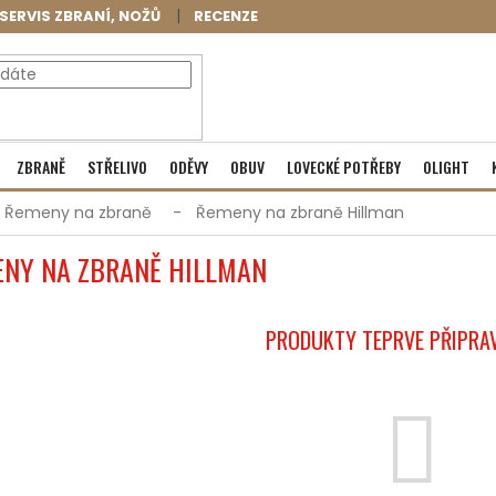
SERVIS ZBRANÍ, NOŽŮ
RECENZE
NÁKUPNÍ
Prázdný košík
ZBRANĚ
STŘELIVO
ODĚVY
OBUV
LOVECKÉ POTŘEBY
OLIGHT
KOŠÍK
Řemeny na zbraně
Řemeny na zbraně Hillman
NY NA ZBRANĚ HILLMAN
PRODUKTY TEPRVE PŘIPRA