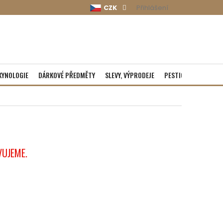
CZK
Přihlášení
KYNOLOGIE
DÁRKOVÉ PŘEDMĚTY
SLEVY, VÝPRODEJE
PESTICIDY
ROZBA
VUJEME.