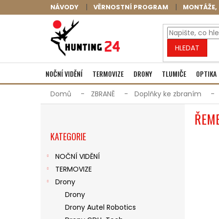
Přejít
NÁVODY
VĚRNOSTNÍ PROGRAM
MONTÁŽE, 
na
obsah
HLEDAT
NOČNÍ VIDĚNÍ
TERMOVIZE
DRONY
TLUMIČE
OPTIKA
Domů
ZBRANĚ
Doplňky ke zbraním
P
ŘEME
O
Přeskočit
S
KATEGORIE
kategorie
T
R
NOČNÍ VIDĚNÍ
A
TERMOVIZE
N
N
Drony
Í
Drony
P
Drony Autel Robotics
A