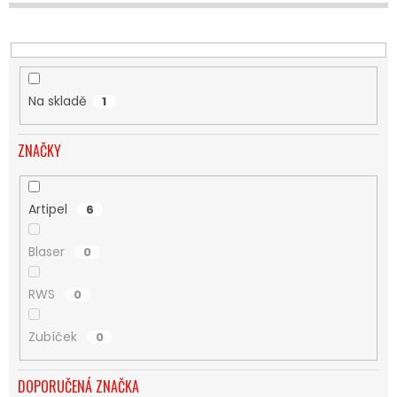
U
K
T
Ů
Na skladě
1
ZNAČKY
Artipel
6
Blaser
0
RWS
0
Zubíček
0
DOPORUČENÁ ZNAČKA