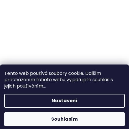
Tento web používá soubory cookie. Dalším
procházením tohoto webu vyjadřujete souhlas s
×
Hledáte nejvýhodnější cenu? Získáte jí
jejich používáním...
pomocí
registrace
.
Nastavení
×
Kromě věrnostních slev získáte také
slevu na služby na prodejně ve Zlíně!
Souhlasím
1% SLEVA NA PRVNÍ NÁKUP - POMOCÍ SLEVOVÉHO
KÓDU "
PRVNINAKUP
"