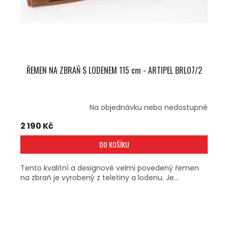
U
K
T
Ů
ŘEMEN NA ZBRAŇ S LODENEM 115 cm - ARTIPEL BRL07/2
Na objednávku nebo nedostupné
2 190 Kč
DO KOŠÍKU
Tento kvalitní a designově velmi povedený řemen
na zbraň je vyrobený z teletiny a lodenu. Je...