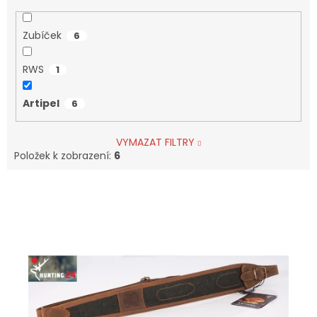
Zubíček
6
RWS
1
Artipel
6
VYMAZAT FILTRY
Položek k zobrazení:
6
V
Ý
P
I
S
P
R
O
D