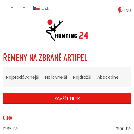
Přejít
NÁKUP
na
CZK
obsah
KOŠÍK
ŘEMENY NA ZBRANĚ ARTIPEL
Ř
A
Nejprodávanější
Nejlevnější
Nejdražší
Abecedně
Z
E
N
ZAVŘÍT FILTR
Í
P
R
CENA
O
D
1365
Kč
2190
Kč