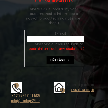
ODEBÍRAT NEWSLETTER
Vložte svůj e-mail a my vám
budeme zasílat informace o
nových produktech na našem e-
shopu.
E-mail
Vložením e-mailu souhlasíte s
podmínkami ochrany osobních údajů
PŘIHLÁSIT SE
Kamenná prodejna
ukázat na mapě
+420 739 001 569
info@hunting24.cz